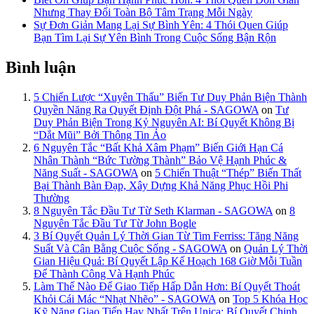
Nhưng Thay Đổi Toàn Bộ Tâm Trạng Mỗi Ngày
Sự Đơn Giản Mang Lại Sự Bình Yên: 4 Thói Quen Giúp
Bạn Tìm Lại Sự Yên Bình Trong Cuộc Sống Bận Rộn
Bình luận
5 Chiến Lược “Xuyên Thấu” Biến Tư Duy Phản Biện Thành
Quyền Năng Ra Quyết Định Đột Phá - SAGOWA
on
Tư
Duy Phản Biện Trong Kỷ Nguyên AI: Bí Quyết Không Bị
“Dắt Mũi” Bởi Thông Tin Ảo
6 Nguyên Tắc “Bất Khả Xâm Phạm” Biến Giới Hạn Cá
Nhân Thành “Bức Tường Thành” Bảo Vệ Hạnh Phúc &
Năng Suất - SAGOWA
on
5 Chiến Thuật “Thép” Biến Thất
Bại Thành Bàn Đạp, Xây Dựng Khả Năng Phục Hồi Phi
Thường
8 Nguyên Tắc Đầu Tư Từ Seth Klarman - SAGOWA
on
8
Nguyên Tắc Đầu Tư Từ John Bogle
3 Bí Quyết Quản Lý Thời Gian Từ Tim Ferriss: Tăng Năng
Suất Và Cân Bằng Cuộc Sống - SAGOWA
on
Quản Lý Thời
Gian Hiệu Quả: Bí Quyết Lập Kế Hoạch 168 Giờ Mỗi Tuần
Để Thành Công Và Hạnh Phúc
Làm Thế Nào Để Giao Tiếp Hấp Dẫn Hơn: Bí Quyết Thoát
Khỏi Cái Mác “Nhạt Nhẽo” - SAGOWA
on
Top 5 Khóa Học
Kỹ Năng Giao Tiếp Hay Nhất Trên Unica: Bí Quyết Chinh