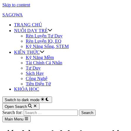
Skip to content
SAGOWA
TRANG CHỦ
NUÔI DẠY TRẺ
Rèn Luyện Tư Duy
Rèn Luyện IQ, EQ
Kỹ Năng Sống, STEM
KIẾN THỨC
Kỹ Năng Mềm
Tài Chính Cá Nhân
Tư Duy
Sách Hay
Công Nghệ
Tiền Điện Tử
KHÓA HỌC
Switch to dark mode
Open Search
Search for:
Main Menu