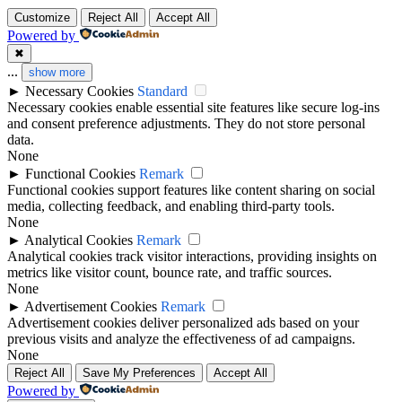
Customize
Reject All
Accept All
Powered by
✖
...
show more
►
Necessary Cookies
Standard
Necessary cookies enable essential site features like secure log-ins
and consent preference adjustments. They do not store personal
data.
None
►
Functional Cookies
Remark
Functional cookies support features like content sharing on social
media, collecting feedback, and enabling third-party tools.
None
►
Analytical Cookies
Remark
Analytical cookies track visitor interactions, providing insights on
metrics like visitor count, bounce rate, and traffic sources.
None
►
Advertisement Cookies
Remark
Advertisement cookies deliver personalized ads based on your
previous visits and analyze the effectiveness of ad campaigns.
None
Reject All
Save My Preferences
Accept All
Powered by