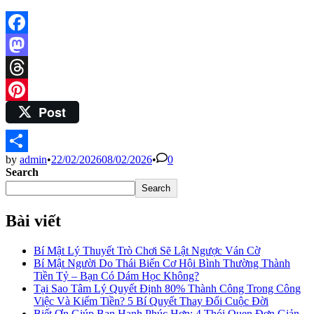
Facebook
Mastodon
Threads
Post
Pinterest
by
admin
•
22/02/2026
08/02/2026
•
0
Share
Search
Search
Bài viết
Bí Mật Lý Thuyết Trò Chơi Sẽ Lật Ngược Ván Cờ
Bí Mật Người Do Thái Biến Cơ Hội Bình Thường Thành
Tiền Tỷ – Bạn Có Dám Học Không?
Tại Sao Tâm Lý Quyết Định 80% Thành Công Trong Công
Việc Và Kiếm Tiền? 5 Bí Quyết Thay Đổi Cuộc Đời
Biết Ơn Giúp Bạn Hạnh Phúc Hơn: 4 Thói Quen Đơn Giản