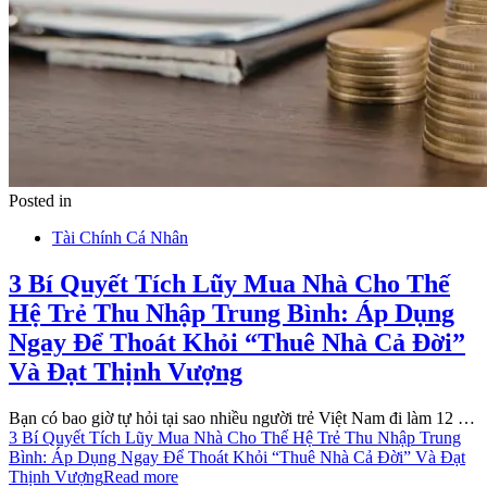
Posted in
Tài Chính Cá Nhân
3 Bí Quyết Tích Lũy Mua Nhà Cho Thế
Hệ Trẻ Thu Nhập Trung Bình: Áp Dụng
Ngay Để Thoát Khỏi “Thuê Nhà Cả Đời”
Và Đạt Thịnh Vượng
Bạn có bao giờ tự hỏi tại sao nhiều người trẻ Việt Nam đi làm 12 …
3 Bí Quyết Tích Lũy Mua Nhà Cho Thế Hệ Trẻ Thu Nhập Trung
Bình: Áp Dụng Ngay Để Thoát Khỏi “Thuê Nhà Cả Đời” Và Đạt
Thịnh Vượng
Read more