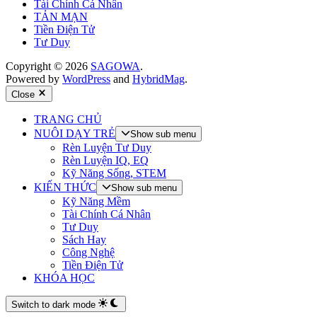
Tài Chính Cá Nhân
TẢN MẠN
Tiền Điện Tử
Tư Duy
Copyright © 2026
SAGOWA
.
Powered by
WordPress
and
HybridMag
.
Close
TRANG CHỦ
NUÔI DẠY TRẺ
Show sub menu
Rèn Luyện Tư Duy
Rèn Luyện IQ, EQ
Kỹ Năng Sống, STEM
KIẾN THỨC
Show sub menu
Kỹ Năng Mềm
Tài Chính Cá Nhân
Tư Duy
Sách Hay
Công Nghệ
Tiền Điện Tử
KHÓA HỌC
Switch to dark mode