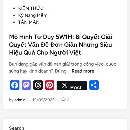
KIẾN THỨC
Kỹ Năng Mềm
TẢN MẠN
Mô Hình Tư Duy 5W1H: Bí Quyết Giải
Quyết Vấn Đề Đơn Giản Nhưng Siêu
Hiệu Quả Cho Người Việt
Bạn đang gặp vấn đề nan giải trong công việc, cuộc
sống hay kinh doanh? Đừng …
Read more
F
M
T
Pi
S
Post
a
as
hr
nt
h
by
admin
•
19/09/2025
•
0
c
to
e
er
ar
e
d
a
es
e
b
o
d
t
Search