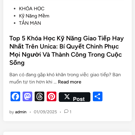
KHÓA HỌC
Kỹ Năng Mềm
TẢN MẠN
Top 5 Khóa Học Kỹ Năng Giao Tiếp Hay
Nhất Trên Unica: Bí Quyết Chinh Phục
Mọi Người Và Thành Công Trong Cuộc
Sống
Bạn có đang gặp khó khăn trong việc giao tiếp? Bạn
muốn tự tin hơn khi …
Read more
F
M
T
Pi
S
Post
a
as
hr
nt
h
by
admin
•
01/09/2025
•
1
c
to
e
er
ar
e
d
a
es
e
b
o
d
t