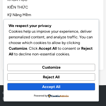
KIẾN THỨC
Kỹ Năng Mềm
Kỹ Năng Sống, STEM
We respect your privacy
Sách Hay
Cookies help us improve your experience, deliver
personalized content, and analyze traffic. You can
Tài Chính Cá Nhân
choose which cookies to allow by clicking
TẢN MẠN
Customize
. Click
Accept All
to consent or
Reject
Tiền Điện Tử
All
to decline non-essential cookies.
Tư Duy
Customize
Reject All
Accept All
Copyright © 2026
SAGOWA
.
Powered by
Powered by
WordPress
and
HybridMag
.