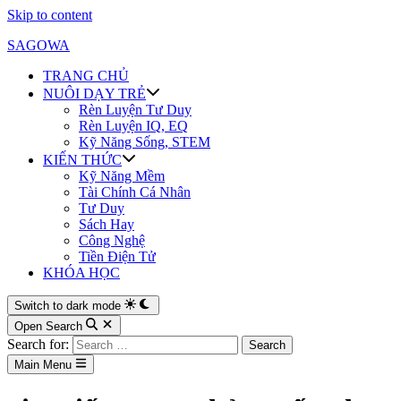
Skip to content
SAGOWA
TRANG CHỦ
NUÔI DẠY TRẺ
Rèn Luyện Tư Duy
Rèn Luyện IQ, EQ
Kỹ Năng Sống, STEM
KIẾN THỨC
Kỹ Năng Mềm
Tài Chính Cá Nhân
Tư Duy
Sách Hay
Công Nghệ
Tiền Điện Tử
KHÓA HỌC
Switch to dark mode
Open Search
Search for:
Main Menu