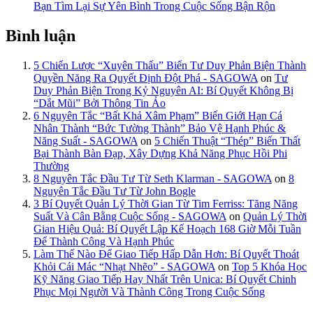
Bạn Tìm Lại Sự Yên Bình Trong Cuộc Sống Bận Rộn
Bình luận
5 Chiến Lược “Xuyên Thấu” Biến Tư Duy Phản Biện Thành
Quyền Năng Ra Quyết Định Đột Phá - SAGOWA
on
Tư
Duy Phản Biện Trong Kỷ Nguyên AI: Bí Quyết Không Bị
“Dắt Mũi” Bởi Thông Tin Ảo
6 Nguyên Tắc “Bất Khả Xâm Phạm” Biến Giới Hạn Cá
Nhân Thành “Bức Tường Thành” Bảo Vệ Hạnh Phúc &
Năng Suất - SAGOWA
on
5 Chiến Thuật “Thép” Biến Thất
Bại Thành Bàn Đạp, Xây Dựng Khả Năng Phục Hồi Phi
Thường
8 Nguyên Tắc Đầu Tư Từ Seth Klarman - SAGOWA
on
8
Nguyên Tắc Đầu Tư Từ John Bogle
3 Bí Quyết Quản Lý Thời Gian Từ Tim Ferriss: Tăng Năng
Suất Và Cân Bằng Cuộc Sống - SAGOWA
on
Quản Lý Thời
Gian Hiệu Quả: Bí Quyết Lập Kế Hoạch 168 Giờ Mỗi Tuần
Để Thành Công Và Hạnh Phúc
Làm Thế Nào Để Giao Tiếp Hấp Dẫn Hơn: Bí Quyết Thoát
Khỏi Cái Mác “Nhạt Nhẽo” - SAGOWA
on
Top 5 Khóa Học
Kỹ Năng Giao Tiếp Hay Nhất Trên Unica: Bí Quyết Chinh
Phục Mọi Người Và Thành Công Trong Cuộc Sống