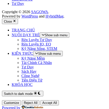
Tư Duy
Copyright © 2026
SAGOWA
.
Powered by
WordPress
and
HybridMag
.
Close
TRANG CHỦ
NUÔI DẠY TRẺ
Show sub menu
Rèn Luyện Tư Duy
Rèn Luyện IQ, EQ
Kỹ Năng Sống, STEM
KIẾN THỨC
Show sub menu
Kỹ Năng Mềm
Tài Chính Cá Nhân
Tư Duy
Sách Hay
Công Nghệ
Tiền Điện Tử
KHÓA HỌC
Switch to dark mode
Customize
Reject All
Accept All
Powered by