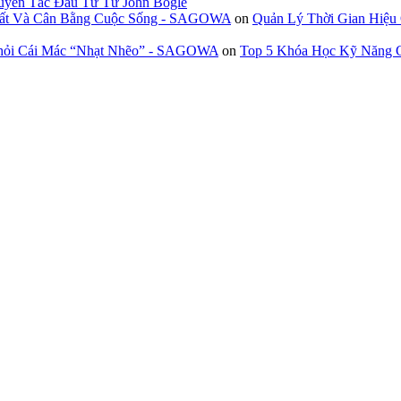
uyên Tắc Đầu Tư Từ John Bogle
 Suất Và Cân Bằng Cuộc Sống - SAGOWA
on
Quản Lý Thời Gian Hiệu
Khỏi Cái Mác “Nhạt Nhẽo” - SAGOWA
on
Top 5 Khóa Học Kỹ Năng G