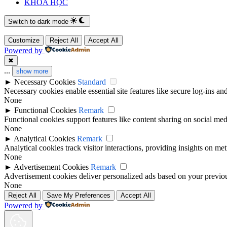
KHÓA HỌC
Switch to dark mode
Customize
Reject All
Accept All
Powered by
✖
...
show more
►
Necessary Cookies
Standard
Necessary cookies enable essential site features like secure log-ins a
None
►
Functional Cookies
Remark
Functional cookies support features like content sharing on social medi
None
►
Analytical Cookies
Remark
Analytical cookies track visitor interactions, providing insights on metr
None
►
Advertisement Cookies
Remark
Advertisement cookies deliver personalized ads based on your previous
None
Reject All
Save My Preferences
Accept All
Powered by