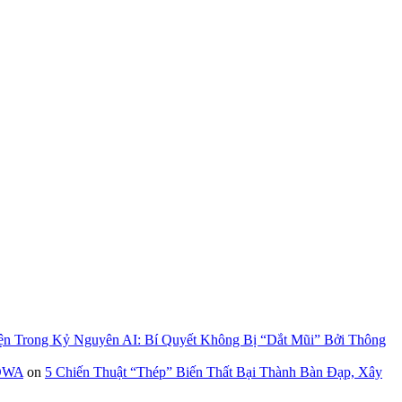
ện Trong Kỷ Nguyên AI: Bí Quyết Không Bị “Dắt Mũi” Bởi Thông
GOWA
on
5 Chiến Thuật “Thép” Biến Thất Bại Thành Bàn Đạp, Xây