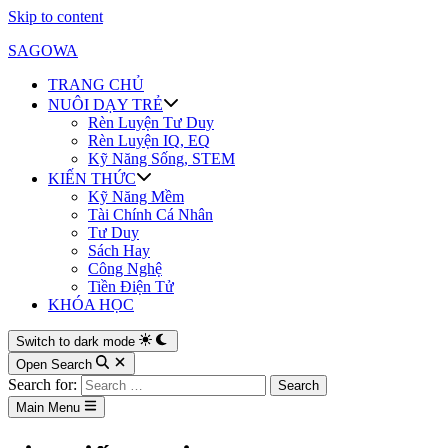
Skip to content
SAGOWA
TRANG CHỦ
NUÔI DẠY TRẺ
Rèn Luyện Tư Duy
Rèn Luyện IQ, EQ
Kỹ Năng Sống, STEM
KIẾN THỨC
Kỹ Năng Mềm
Tài Chính Cá Nhân
Tư Duy
Sách Hay
Công Nghệ
Tiền Điện Tử
KHÓA HỌC
Switch to dark mode
Open Search
Search for:
Main Menu