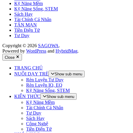
Kỹ Năng Mềm
Kỹ Năng Sống, STEM
Sách Hay
Tài Chính Cá Nhân
TẢN MẠN
Tiền Điện Tử
Tư Duy
Copyright © 2026
SAGOWA
.
Powered by
WordPress
and
HybridMag
.
Close
TRANG CHỦ
NUÔI DẠY TRẺ
Show sub menu
Rèn Luyện Tư Duy
Rèn Luyện IQ, EQ
Kỹ Năng Sống, STEM
KIẾN THỨC
Show sub menu
Kỹ Năng Mềm
Tài Chính Cá Nhân
Tư Duy
Sách Hay
Công Nghệ
Tiền Điện Tử