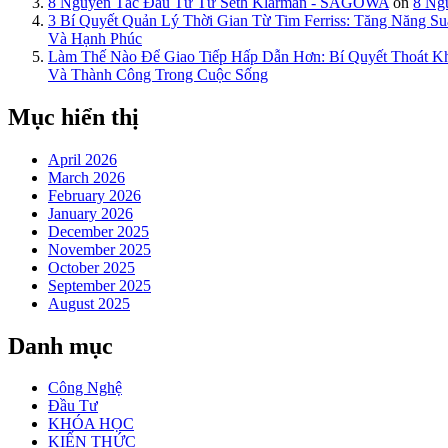
8 Nguyên Tắc Đầu Tư Từ Seth Klarman - SAGOWA
on
8 Ng
3 Bí Quyết Quản Lý Thời Gian Từ Tim Ferriss: Tăng Năng
Và Hạnh Phúc
Làm Thế Nào Để Giao Tiếp Hấp Dẫn Hơn: Bí Quyết Thoát 
Và Thành Công Trong Cuộc Sống
Mục hiển thị
April 2026
March 2026
February 2026
January 2026
December 2025
November 2025
October 2025
September 2025
August 2025
Danh mục
Công Nghệ
Đầu Tư
KHÓA HỌC
KIẾN THỨC