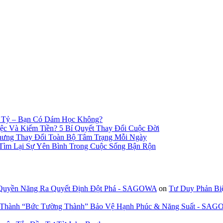
n Tỷ – Bạn Có Dám Học Không?
c Và Kiếm Tiền? 5 Bí Quyết Thay Đổi Cuộc Đời
hưng Thay Đổi Toàn Bộ Tâm Trạng Mỗi Ngày
 Tìm Lại Sự Yên Bình Trong Cuộc Sống Bận Rộn
 Quyền Năng Ra Quyết Định Đột Phá - SAGOWA
on
Tư Duy Phản Bi
n Thành “Bức Tường Thành” Bảo Vệ Hạnh Phúc & Năng Suất - SA