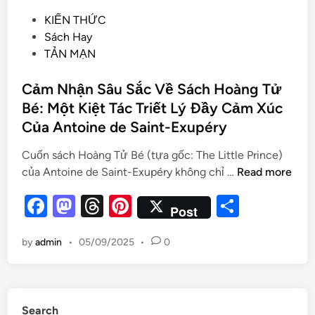
KIẾN THỨC
Sách Hay
TẢN MẠN
Cảm Nhận Sâu Sắc Về Sách Hoàng Tử
Bé: Một Kiệt Tác Triết Lý Đầy Cảm Xúc
Của Antoine de Saint-Exupéry
Cuốn sách Hoàng Tử Bé (tựa gốc: The Little Prince)
của Antoine de Saint-Exupéry không chỉ …
Read more
F
M
T
Pi
S
Post
a
as
hr
nt
h
by
admin
•
05/09/2025
•
0
c
to
e
er
ar
e
d
a
es
e
b
o
d
t
Search