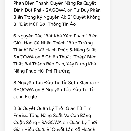
Phản Biện Thành Quyền Năng Ra Quyết
Định Đột Phá - SAGOWA
on
Tư Duy Phản
Biện Trong Kỷ Nguyên AI: Bí Quyết Không
Bị “Dắt Mũi” Bởi Thông Tin Ảo
6 Nguyên Tắc “Bất Khả Xâm Phạm” Biến
Giới Hạn Cá Nhân Thành “Bức Tường
Thành” Bảo Vệ Hạnh Phúc & Năng Suất -
SAGOWA
on
5 Chiến Thuật “Thép” Biến
Thất Bại Thành Bàn Đạp, Xây Dựng Khả
Năng Phục Hồi Phi Thường
8 Nguyên Tắc Đầu Tư Từ Seth Klarman -
SAGOWA
on
8 Nguyên Tắc Đầu Tư Từ
John Bogle
3 Bí Quyết Quản Lý Thời Gian Từ Tim
Ferriss: Tăng Năng Suất Và Cân Bằng
Cuộc Sống - SAGOWA
on
Quản Lý Thời
Gian Hiệu Quả: Bí Quyết Lập Kế Hoạch