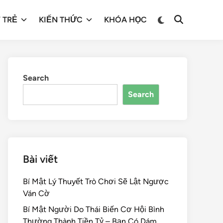
 TRẺ
KIẾN THỨC
KHÓA HỌC
Search
Search
Bài viết
Bí Mật Lý Thuyết Trò Chơi Sẽ Lật Ngược
Ván Cờ
Bí Mật Người Do Thái Biến Cơ Hội Bình
Thường Thành Tiền Tỷ – Bạn Có Dám