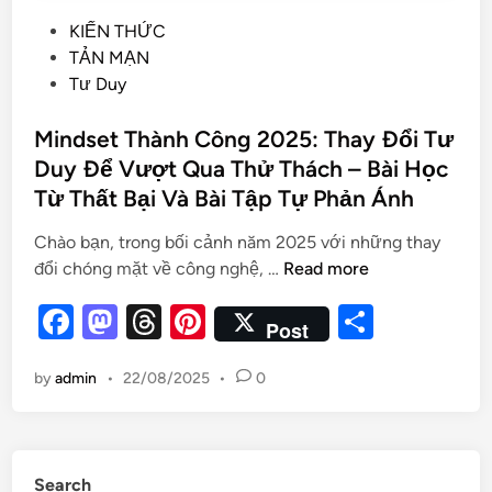
KIẾN THỨC
TẢN MẠN
Tư Duy
Mindset Thành Công 2025: Thay Đổi Tư
Duy Để Vượt Qua Thử Thách – Bài Học
Từ Thất Bại Và Bài Tập Tự Phản Ánh
Chào bạn, trong bối cảnh năm 2025 với những thay
đổi chóng mặt về công nghệ, …
Read more
F
M
T
Pi
S
Post
a
as
hr
nt
h
by
admin
•
22/08/2025
•
0
c
to
e
er
ar
e
d
a
es
e
b
o
d
t
Search