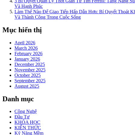
3 Bí Quyết Quản Lý Thời Gian Từ Tim Ferriss: Tăng Năng
Và Hạnh Phúc
Làm Thế Nào Để Giao Tiếp Hấp Dẫn Hơn: Bí Quyết Thoát 
Và Thành Công Trong Cuộc Sống
Mục hiển thị
April 2026
March 2026
February 2026
January 2026
December 2025
November 2025
October 2025
September 2025
August 2025
Danh mục
Công Nghệ
Đầu Tư
KHÓA HỌC
KIẾN THỨC
Kỹ Năng Mềm