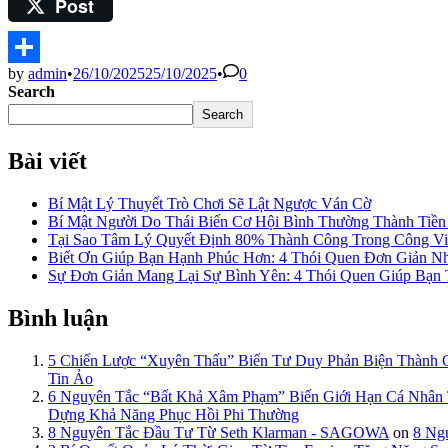
Post
Pinterest
by
admin
•
26/10/2025
25/10/2025
•
0
Share
Search
Search
Bài viết
Bí Mật Lý Thuyết Trò Chơi Sẽ Lật Ngược Ván Cờ
Bí Mật Người Do Thái Biến Cơ Hội Bình Thường Thành Tiề
Tại Sao Tâm Lý Quyết Định 80% Thành Công Trong Công Việ
Biết Ơn Giúp Bạn Hạnh Phúc Hơn: 4 Thói Quen Đơn Giản N
Sự Đơn Giản Mang Lại Sự Bình Yên: 4 Thói Quen Giúp Bạn
Bình luận
5 Chiến Lược “Xuyên Thấu” Biến Tư Duy Phản Biện Thành
Tin Ảo
6 Nguyên Tắc “Bất Khả Xâm Phạm” Biến Giới Hạn Cá Nhâ
Dựng Khả Năng Phục Hồi Phi Thường
8 Nguyên Tắc Đầu Tư Từ Seth Klarman - SAGOWA
on
8 Ng