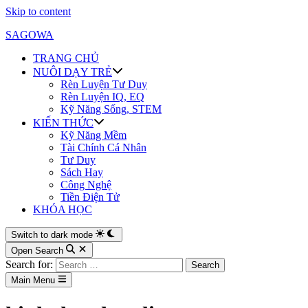
Skip to content
SAGOWA
TRANG CHỦ
NUÔI DẠY TRẺ
Rèn Luyện Tư Duy
Rèn Luyện IQ, EQ
Kỹ Năng Sống, STEM
KIẾN THỨC
Kỹ Năng Mềm
Tài Chính Cá Nhân
Tư Duy
Sách Hay
Công Nghệ
Tiền Điện Tử
KHÓA HỌC
Switch to dark mode
Open Search
Search for:
Main Menu