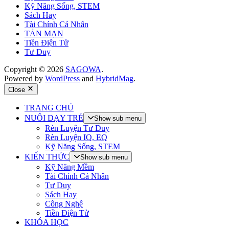
Kỹ Năng Sống, STEM
Sách Hay
Tài Chính Cá Nhân
TẢN MẠN
Tiền Điện Tử
Tư Duy
Copyright © 2026
SAGOWA
.
Powered by
WordPress
and
HybridMag
.
Close
TRANG CHỦ
NUÔI DẠY TRẺ
Show sub menu
Rèn Luyện Tư Duy
Rèn Luyện IQ, EQ
Kỹ Năng Sống, STEM
KIẾN THỨC
Show sub menu
Kỹ Năng Mềm
Tài Chính Cá Nhân
Tư Duy
Sách Hay
Công Nghệ
Tiền Điện Tử
KHÓA HỌC