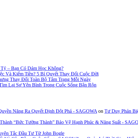
n Tỷ – Bạn Có Dám Học Không?
c Và Kiếm Tiền? 5 Bí Quyết Thay Đổi Cuộc Đời
hưng Thay Đổi Toàn Bộ Tâm Trạng Mỗi Ngày
 Tìm Lại Sự Yên Bình Trong Cuộc Sống Bận Rộn
 Quyền Năng Ra Quyết Định Đột Phá - SAGOWA
on
Tư Duy Phản Bi
n Thành “Bức Tường Thành” Bảo Vệ Hạnh Phúc & Năng Suất - SA
uyên Tắc Đầu Tư Từ John Bogle