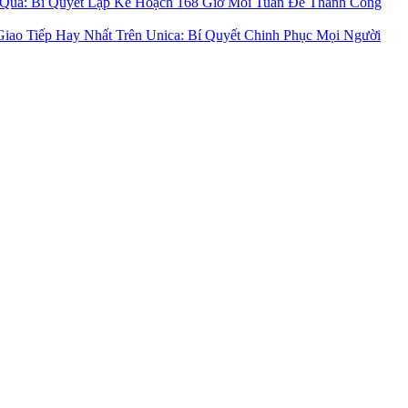
 Quả: Bí Quyết Lập Kế Hoạch 168 Giờ Mỗi Tuần Để Thành Công
iao Tiếp Hay Nhất Trên Unica: Bí Quyết Chinh Phục Mọi Người