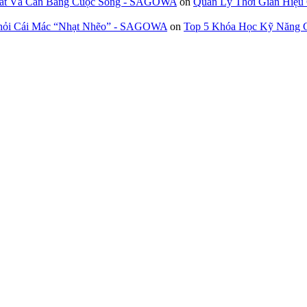
 Suất Và Cân Bằng Cuộc Sống - SAGOWA
on
Quản Lý Thời Gian Hiệu
Khỏi Cái Mác “Nhạt Nhẽo” - SAGOWA
on
Top 5 Khóa Học Kỹ Năng G