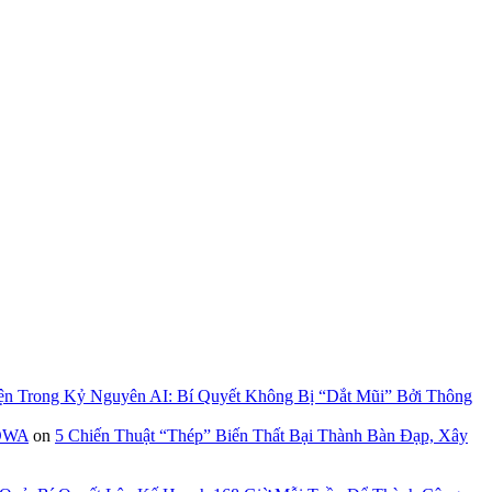
ện Trong Kỷ Nguyên AI: Bí Quyết Không Bị “Dắt Mũi” Bởi Thông
GOWA
on
5 Chiến Thuật “Thép” Biến Thất Bại Thành Bàn Đạp, Xây