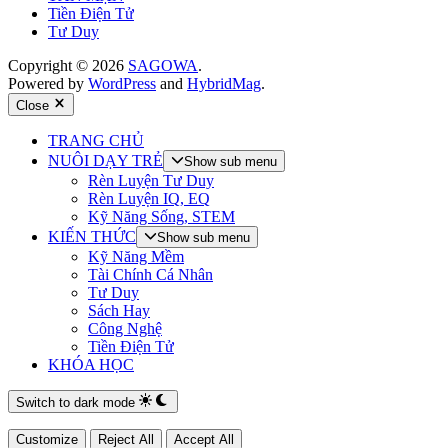
Tiền Điện Tử
Tư Duy
Copyright © 2026
SAGOWA
.
Powered by
WordPress
and
HybridMag
.
Close
TRANG CHỦ
NUÔI DẠY TRẺ
Show sub menu
Rèn Luyện Tư Duy
Rèn Luyện IQ, EQ
Kỹ Năng Sống, STEM
KIẾN THỨC
Show sub menu
Kỹ Năng Mềm
Tài Chính Cá Nhân
Tư Duy
Sách Hay
Công Nghệ
Tiền Điện Tử
KHÓA HỌC
Switch to dark mode
Customize
Reject All
Accept All