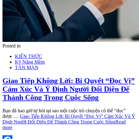
Posted in
KIẾN THỨC
Kỹ Năng Mềm
TẢN MẠN
Giao Tiếp Không Lời: Bí Quyết “Đọc Vị”
Cảm Xúc Và Ý Định Người Đối Diện Để
Thành Công Trong Cuộc Sống
Bạn đã bao giờ tự hỏi tại sao một cuộc trò chuyện có thể “đọc”
được …
Giao Tiếp Không Lời: Bí Quyết “Đọc Vị” Cảm Xúc Và Ý
Định Người Đối Diện Để Thành Công Trong Cuộc Sống
Read
more