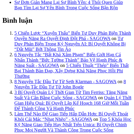
Sự Đơn Giản Mang Lại Sự Bình Yên: 4 Thói Quen Giúp
Bạn Tìm Lại Sự Yên Bình Trong Cuộc Sống Bận Rộn
Bình luận
5 Chiến Lược “Xuyên Thấu” Biến Tư Duy Phản Biện Thành
Quyền Năng Ra Quyết Định Đột Phá - SAGOWA
on
Tư
Duy Phản Biện Trong Kỷ Nguyên AI: Bí Quyết Không Bị
“Dắt Mũi” Bởi Thông Tin Ảo
6 Nguyên Tắc “Bất Khả Xâm Phạm” Biến Giới Hạn Cá
Nhân Thành “Bức Tường Thành” Bảo Vệ Hạnh Phúc &
Năng Suất - SAGOWA
on
5 Chiến Thuật “Thép” Biến Thất
Bại Thành Bàn Đạp, Xây Dựng Khả Năng Phục Hồi Phi
Thường
8 Nguyên Tắc Đầu Tư Từ Seth Klarman - SAGOWA
on
8
Nguyên Tắc Đầu Tư Từ John Bogle
3 Bí Quyết Quản Lý Thời Gian Từ Tim Ferriss: Tăng Năng
Suất Và Cân Bằng Cuộc Sống - SAGOWA
on
Quản Lý Thời
Gian Hiệu Quả: Bí Quyết Lập Kế Hoạch 168 Giờ Mỗi Tuần
Để Thành Công Và Hạnh Phúc
Làm Thế Nào Để Giao Tiếp Hấp Dẫn Hơn: Bí Quyết Thoát
Khỏi Cái Mác “Nhạt Nhẽo” - SAGOWA
on
Top 5 Khóa Học
Kỹ Năng Giao Tiếp Hay Nhất Trên Unica: Bí Quyết Chinh
Phục Mọi Người Và Thành Công Trong Cuộc Sống