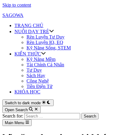
Skip to content
SAGOWA
TRANG CHỦ
NUÔI DẠY TRẺ
Rèn Luyện Tư Duy
Rèn Luyện IQ, EQ
Kỹ Năng Sống, STEM
KIẾN THỨC
Kỹ Năng Mềm
Tài Chính Cá Nhân
Tư Duy
Sách Hay
Công Nghệ
Tiền Điện Tử
KHÓA HỌC
Switch to dark mode
Open Search
Search for:
Main Menu