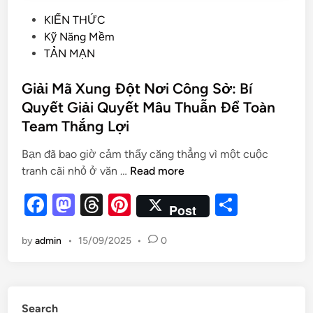
KIẾN THỨC
Kỹ Năng Mềm
TẢN MẠN
Giải Mã Xung Đột Nơi Công Sở: Bí
Quyết Giải Quyết Mâu Thuẫn Để Toàn
Team Thắng Lợi
Bạn đã bao giờ cảm thấy căng thẳng vì một cuộc
tranh cãi nhỏ ở văn …
Read more
F
M
T
Pi
S
Post
a
as
hr
nt
h
by
admin
•
15/09/2025
•
0
c
to
e
er
ar
e
d
a
es
e
b
o
d
t
Search