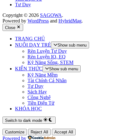
Tư Duy
Copyright © 2026
SAGOWA
.
Powered by
WordPress
and
HybridMag
.
Close
TRANG CHỦ
NUÔI DẠY TRẺ
Show sub menu
Rèn Luyện Tư Duy
Rèn Luyện IQ, EQ
Kỹ Năng Sống, STEM
KIẾN THỨC
Show sub menu
Kỹ Năng Mềm
Tài Chính Cá Nhân
Tư Duy
Sách Hay
Công Nghệ
Tiền Điện Tử
KHÓA HỌC
Switch to dark mode
Customize
Reject All
Accept All
Powered by