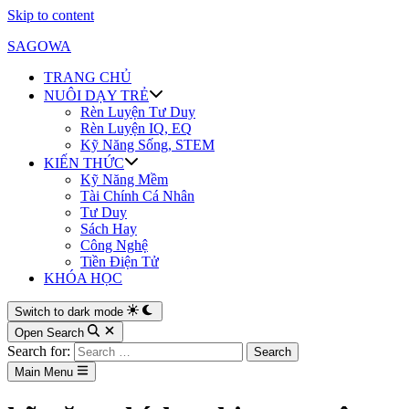
Skip to content
SAGOWA
TRANG CHỦ
NUÔI DẠY TRẺ
Rèn Luyện Tư Duy
Rèn Luyện IQ, EQ
Kỹ Năng Sống, STEM
KIẾN THỨC
Kỹ Năng Mềm
Tài Chính Cá Nhân
Tư Duy
Sách Hay
Công Nghệ
Tiền Điện Tử
KHÓA HỌC
Switch to dark mode
Open Search
Search for:
Main Menu