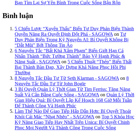
Bạn Tìm Lại Sự Yên Bình Trong Cuộc Sống Bận Rộn
Bình luận
5 Chiến Lược “Xuyên Thấu” Biến Tư Duy Phản Biện Thành
Quyền Năng Ra Quyết Định Đột Phá - SAGOWA
on
Tư
Duy Phản Biện Trong Kỷ Nguyên AI: Bí Quyết Không Bị
“Dắt Mũi” Bởi Thông Tin Ảo
6 Nguyên Tắc “Bất Khả Xâm Phạm” Biến Giới Hạn Cá
Nhân Thành “Bức Tường Thành” Bảo Vệ Hạnh Phúc &
Năng Suất - SAGOWA
on
5 Chiến Thuật “Thép” Biến Thất
Bại Thành Bàn Đạp, Xây Dựng Khả Năng Phục Hồi Phi
Thường
8 Nguyên Tắc Đầu Tư Từ Seth Klarman - SAGOWA
on
8
Nguyên Tắc Đầu Tư Từ John Bogle
3 Bí Quyết Quản Lý Thời Gian Từ Tim Ferriss: Tăng Năng
Suất Và Cân Bằng Cuộc Sống - SAGOWA
on
Quản Lý Thời
Gian Hiệu Quả: Bí Quyết Lập Kế Hoạch 168 Giờ Mỗi Tuần
Để Thành Công Và Hạnh Phúc
Làm Thế Nào Để Giao Tiếp Hấp Dẫn Hơn: Bí Quyết Thoát
Khỏi Cái Mác “Nhạt Nhẽo” - SAGOWA
on
Top 5 Khóa Học
Kỹ Năng Giao Tiếp Hay Nhất Trên Unica: Bí Quyết Chinh
Phục Mọi Người Và Thành Công Trong Cuộc Sống