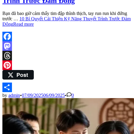
Trình Trước Đám Đông
Bạn đã bao giờ cảm thấy tim đập thình thịch, tay run run khi đứng
trước …
10 Bí Quyết Cải Thiện Kỹ Năng Thuyết Trình Trước Đám
Đông
Read more
Facebook
Mastodon
Threads
Post
Pinterest
by
admin
•
07/09/2025
06/09/2025
•
0
Share