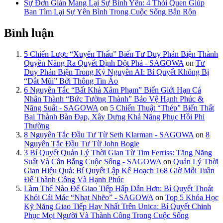
Sự Đơn Giản Mang Lại Sự Bình Yên: 4 Thói Quen Giúp
Bạn Tìm Lại Sự Yên Bình Trong Cuộc Sống Bận Rộn
Bình luận
5 Chiến Lược “Xuyên Thấu” Biến Tư Duy Phản Biện Thành
Quyền Năng Ra Quyết Định Đột Phá - SAGOWA
on
Tư
Duy Phản Biện Trong Kỷ Nguyên AI: Bí Quyết Không Bị
“Dắt Mũi” Bởi Thông Tin Ảo
6 Nguyên Tắc “Bất Khả Xâm Phạm” Biến Giới Hạn Cá
Nhân Thành “Bức Tường Thành” Bảo Vệ Hạnh Phúc &
Năng Suất - SAGOWA
on
5 Chiến Thuật “Thép” Biến Thất
Bại Thành Bàn Đạp, Xây Dựng Khả Năng Phục Hồi Phi
Thường
8 Nguyên Tắc Đầu Tư Từ Seth Klarman - SAGOWA
on
8
Nguyên Tắc Đầu Tư Từ John Bogle
3 Bí Quyết Quản Lý Thời Gian Từ Tim Ferriss: Tăng Năng
Suất Và Cân Bằng Cuộc Sống - SAGOWA
on
Quản Lý Thời
Gian Hiệu Quả: Bí Quyết Lập Kế Hoạch 168 Giờ Mỗi Tuần
Để Thành Công Và Hạnh Phúc
Làm Thế Nào Để Giao Tiếp Hấp Dẫn Hơn: Bí Quyết Thoát
Khỏi Cái Mác “Nhạt Nhẽo” - SAGOWA
on
Top 5 Khóa Học
Kỹ Năng Giao Tiếp Hay Nhất Trên Unica: Bí Quyết Chinh
Phục Mọi Người Và Thành Công Trong Cuộc Sống