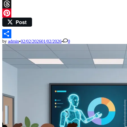
Mastodon
Threads
Post
Pinterest
by
admin
•
02/02/2026
01/02/2026
•
0
Share