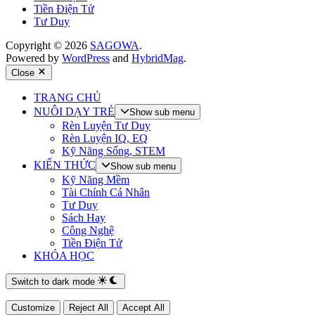
Tiền Điện Tử
Tư Duy
Copyright © 2026
SAGOWA
.
Powered by
WordPress
and
HybridMag
.
Close
TRANG CHỦ
NUÔI DẠY TRẺ
Show sub menu
Rèn Luyện Tư Duy
Rèn Luyện IQ, EQ
Kỹ Năng Sống, STEM
KIẾN THỨC
Show sub menu
Kỹ Năng Mềm
Tài Chính Cá Nhân
Tư Duy
Sách Hay
Công Nghệ
Tiền Điện Tử
KHÓA HỌC
Switch to dark mode
Customize
Reject All
Accept All