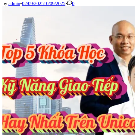
by
admin
•
02/09/2025
10/09/2025
•
0
Share