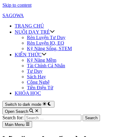
Skip to content
SAGOWA
TRANG CHỦ
NUÔI DẠY TRẺ
Rèn Luyện Tư Duy
Rèn Luyện IQ, EQ
Kỹ Năng Sống, STEM
KIẾN THỨC
Kỹ Năng Mềm
Tài Chính Cá Nhân
Tư Duy
Sách Hay
Công Nghệ
Tiền Điện Tử
KHÓA HỌC
Switch to dark mode
Open Search
Search for:
Main Menu