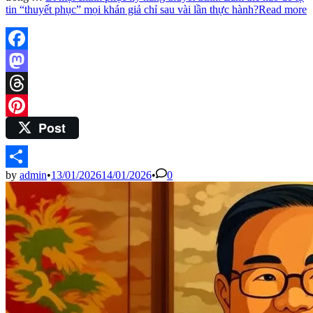
tin “thuyết phục” mọi khán giả chỉ sau vài lần thực hành?
Read more
Facebook
Mastodon
Threads
Post
Pinterest
by
admin
•
13/01/2026
14/01/2026
•
0
Share