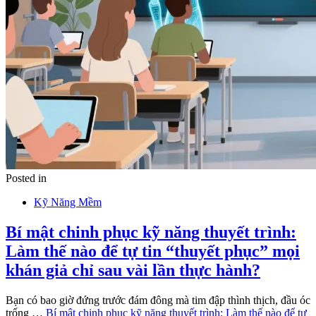
Posted in
Kỹ Năng Mềm
Bí mật chinh phục kỹ năng thuyết trình:
Làm thế nào để tự tin “thuyết phục” mọi
khán giả chỉ sau vài lần thực hành?
Bạn có bao giờ đứng trước đám đông mà tim đập thình thịch, đầu óc
trống …
Bí mật chinh phục kỹ năng thuyết trình: Làm thế nào để tự