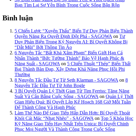
Bạn Tìm Lại Sự Yên Bình Trong Cuộc Sống Bận Rộn
Bình luận
5 Chiến Lược “Xuyên Thấu” Biến Tư Duy Phản Biện Thành
Quyền Năng Ra Quyết Định Đột Phá - SAGOWA
on
Tư
Duy Phản Biện Trong Kỷ Nguyên AI: Bí Quyết Không Bị
“Dắt Mũi” Bởi Thông Tin Ảo
6 Nguyên Tắc “Bất Khả Xâm Phạm” Biến Giới Hạn Cá
Nhân Thành “Bức Tường Thành” Bảo Vệ Hạnh Phúc &
Năng Suất - SAGOWA
on
5 Chiến Thuật “Thép” Biến Thất
Bại Thành Bàn Đạp, Xây Dựng Khả Năng Phục Hồi Phi
Thường
8 Nguyên Tắc Đầu Tư Từ Seth Klarman - SAGOWA
on
8
Nguyên Tắc Đầu Tư Từ John Bogle
3 Bí Quyết Quản Lý Thời Gian Từ Tim Ferriss: Tăng Năng
Suất Và Cân Bằng Cuộc Sống - SAGOWA
on
Quản Lý Thời
Gian Hiệu Quả: Bí Quyết Lập Kế Hoạch 168 Giờ Mỗi Tuần
Để Thành Công Và Hạnh Phúc
Làm Thế Nào Để Giao Tiếp Hấp Dẫn Hơn: Bí Quyết Thoát
Khỏi Cái Mác “Nhạt Nhẽo” - SAGOWA
on
Top 5 Khóa Học
Kỹ Năng Giao Tiếp Hay Nhất Trên Unica: Bí Quyết Chinh
Phục Mọi Người Và Thành Công Trong Cuộc Sống