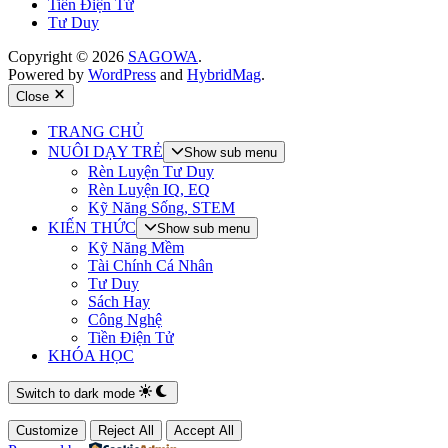
Tiền Điện Tử
Tư Duy
Copyright © 2026
SAGOWA
.
Powered by
WordPress
and
HybridMag
.
Close
TRANG CHỦ
NUÔI DẠY TRẺ
Show sub menu
Rèn Luyện Tư Duy
Rèn Luyện IQ, EQ
Kỹ Năng Sống, STEM
KIẾN THỨC
Show sub menu
Kỹ Năng Mềm
Tài Chính Cá Nhân
Tư Duy
Sách Hay
Công Nghệ
Tiền Điện Tử
KHÓA HỌC
Switch to dark mode
Customize
Reject All
Accept All