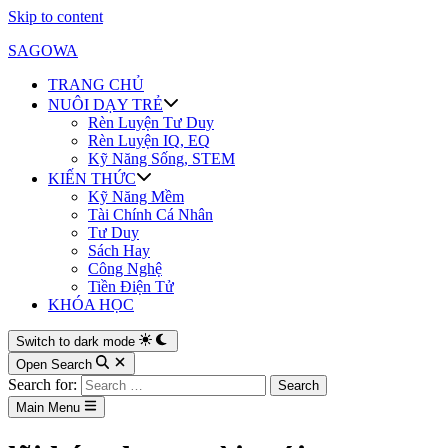
Skip to content
SAGOWA
TRANG CHỦ
NUÔI DẠY TRẺ
Rèn Luyện Tư Duy
Rèn Luyện IQ, EQ
Kỹ Năng Sống, STEM
KIẾN THỨC
Kỹ Năng Mềm
Tài Chính Cá Nhân
Tư Duy
Sách Hay
Công Nghệ
Tiền Điện Tử
KHÓA HỌC
Switch to dark mode
Open Search
Search for:
Main Menu