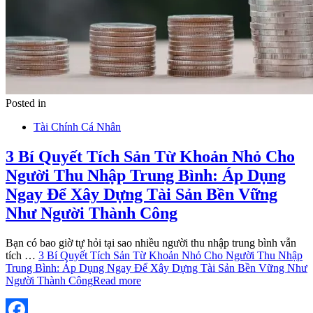
Posted in
Tài Chính Cá Nhân
3 Bí Quyết Tích Sản Từ Khoản Nhỏ Cho
Người Thu Nhập Trung Bình: Áp Dụng
Ngay Để Xây Dựng Tài Sản Bền Vững
Như Người Thành Công
Bạn có bao giờ tự hỏi tại sao nhiều người thu nhập trung bình vẫn
tích …
3 Bí Quyết Tích Sản Từ Khoản Nhỏ Cho Người Thu Nhập
Trung Bình: Áp Dụng Ngay Để Xây Dựng Tài Sản Bền Vững Như
Người Thành Công
Read more