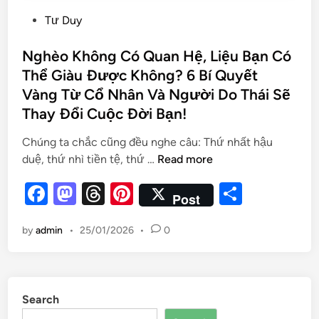
Tư Duy
Nghèo Không Có Quan Hệ, Liệu Bạn Có
Thể Giàu Được Không? 6 Bí Quyết
Vàng Từ Cổ Nhân Và Người Do Thái Sẽ
Thay Đổi Cuộc Đời Bạn!
Chúng ta chắc cũng đều nghe câu: Thứ nhất hậu
duệ, thứ nhì tiền tệ, thứ …
Read more
F
M
T
Pi
S
Post
a
as
hr
nt
h
by
admin
•
25/01/2026
•
0
c
to
e
er
ar
e
d
a
es
e
b
o
d
t
Search
o
n
s