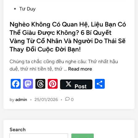
Tư Duy
Nghèo Không Có Quan Hệ, Liệu Bạn Có
Thể Giàu Được Không? 6 Bí Quyết
Vàng Từ Cổ Nhân Và Người Do Thái Sẽ
Thay Đổi Cuộc Đời Bạn!
Chúng ta chắc cũng đều nghe câu: Thứ nhất hậu
duệ, thứ nhì tiền tệ, thứ …
Read more
F
M
T
Pi
S
Post
a
as
hr
nt
h
by
admin
•
25/01/2026
•
0
c
to
e
er
ar
e
d
a
es
e
b
o
d
t
Search
o
n
s