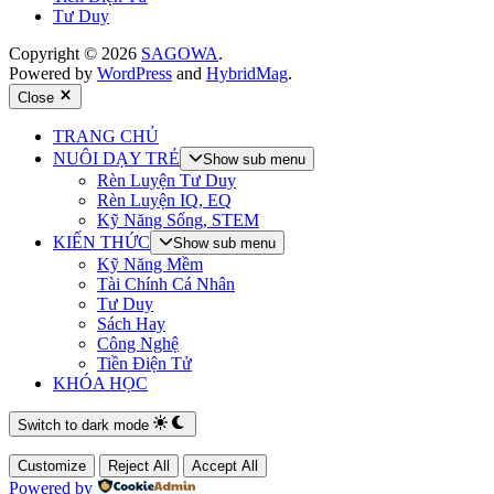
Tư Duy
Copyright © 2026
SAGOWA
.
Powered by
WordPress
and
HybridMag
.
Close
TRANG CHỦ
NUÔI DẠY TRẺ
Show sub menu
Rèn Luyện Tư Duy
Rèn Luyện IQ, EQ
Kỹ Năng Sống, STEM
KIẾN THỨC
Show sub menu
Kỹ Năng Mềm
Tài Chính Cá Nhân
Tư Duy
Sách Hay
Công Nghệ
Tiền Điện Tử
KHÓA HỌC
Switch to dark mode
Customize
Reject All
Accept All
Powered by