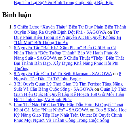
Bạn Tìm Lại Sự Yên Bình Trong Cuộc Sống Bận Rộn
Bình luận
5 Chiến Lược “Xuyên Thấu” Biến Tư Duy Phản Biện Thành
Quyền Năng Ra Quyết Định Đột Phá - SAGOWA
on
Tư
Duy Phản Biện Trong Kỷ Nguyên AI: Bí Quyết Không Bị
“Dắt Mũi” Bởi Thông Tin Ảo
6 Nguyên Tắc “Bất Khả Xâm Phạm” Biến Giới Hạn Cá
Nhân Thành “Bức Tường Thành” Bảo Vệ Hạnh Phúc &
Năng Suất - SAGOWA
on
5 Chiến Thuật “Thép” Biến Thất
Bại Thành Bàn Đạp, Xây Dựng Khả Năng Phục Hồi Phi
Thường
8 Nguyên Tắc Đầu Tư Từ Seth Klarman - SAGOWA
on
8
Nguyên Tắc Đầu Tư Từ John Bogle
3 Bí Quyết Quản Lý Thời Gian Từ Tim Ferriss: Tăng Năng
Suất Và Cân Bằng Cuộc Sống - SAGOWA
on
Quản Lý Thời
Gian Hiệu Quả: Bí Quyết Lập Kế Hoạch 168 Giờ Mỗi Tuần
Để Thành Công Và Hạnh Phúc
Làm Thế Nào Để Giao Tiếp Hấp Dẫn Hơn: Bí Quyết Thoát
Khỏi Cái Mác “Nhạt Nhẽo” - SAGOWA
on
Top 5 Khóa Học
Kỹ Năng Giao Tiếp Hay Nhất Trên Unica: Bí Quyết Chinh
Phục Mọi Người Và Thành Công Trong Cuộc Sống