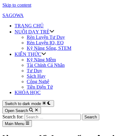
Skip to content
SAGOWA
TRANG CHỦ
NUÔI DẠY TRẺ
Rèn Luyện Tư Duy
Rèn Luyện IQ, EQ
Kỹ Năng Sống, STEM
KIẾN THỨC
Kỹ Năng Mềm
Tài Chính Cá Nhân
Tư Duy
Sách Hay
Công Nghệ
Tiền Điện Tử
KHÓA HỌC
Switch to dark mode
Open Search
Search for:
Main Menu