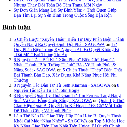
Nhưng Thay Đổi Toàn Bộ Tâm Trạng Mỗi Ngày
Sự Đơn Giản Mang Lại Sự Bình Yên: 4 Thói Quen Giúp
Bạn Tìm Lại Sự Yên Bình Trong Cuộc Sống Bận Rộn
Bình luận
5 Chiến Lược “Xuyên Thấu” Biến Tư Duy Phản Biện Thành
Quyền Năng Ra Quyết Định Đột Phá - SAGOWA
on
Tư
Duy Phản Biện Trong Kỷ Nguyên AI: Bí Quyết Không Bị
“Dắt Mũi” Bởi Thông Tin Ảo
6 Nguyên Tắc “Bất Khả Xâm Phạm” Biến Giới Hạn Cá
Nhân Thành “Bức Tường Thành” Bảo Vệ Hạnh Phúc &
Năng Suất - SAGOWA
on
5 Chiến Thuật “Thép” Biến Thất
Bại Thành Bàn Đạp, Xây Dựng Khả Năng Phục Hồi Phi
Thường
8 Nguyên Tắc Đầu Tư Từ Seth Klarman - SAGOWA
on
8
Nguyên Tắc Đầu Tư Từ John Bogle
3 Bí Quyết Quản Lý Thời Gian Từ Tim Ferriss: Tăng Năng
Suất Và Cân Bằng Cuộc Sống - SAGOWA
on
Quản Lý Thời
Gian Hiệu Quả: Bí Quyết Lập Kế Hoạch 168 Giờ Mỗi Tuần
Để Thành Công Và Hạnh Phúc
Làm Thế Nào Để Giao Tiếp Hấp Dẫn Hơn: Bí Quyết Thoát
Khỏi Cái Mác “Nhạt Nhẽo” - SAGOWA
on
Top 5 Khóa Học
Kỹ Năng Giao Tiếp Hay Nhất Trên Unica: Bí Quyết Chinh