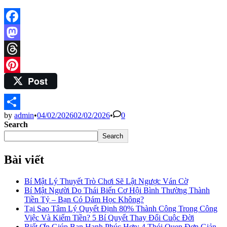
Facebook
Mastodon
Threads
Post
Pinterest
by
admin
•
04/02/2026
02/02/2026
•
0
Share
Search
Search
Bài viết
Bí Mật Lý Thuyết Trò Chơi Sẽ Lật Ngược Ván Cờ
Bí Mật Người Do Thái Biến Cơ Hội Bình Thường Thành
Tiền Tỷ – Bạn Có Dám Học Không?
Tại Sao Tâm Lý Quyết Định 80% Thành Công Trong Công
Việc Và Kiếm Tiền? 5 Bí Quyết Thay Đổi Cuộc Đời
Biết Ơn Giúp Bạn Hạnh Phúc Hơn: 4 Thói Quen Đơn Giản