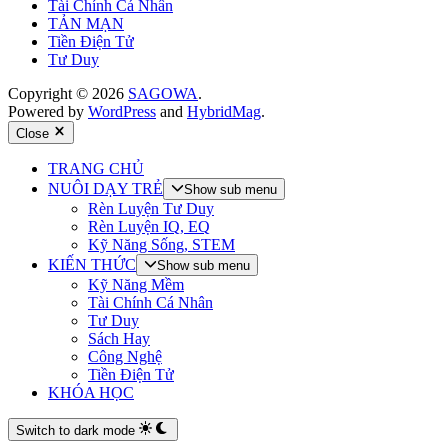
Tài Chính Cá Nhân
TẢN MẠN
Tiền Điện Tử
Tư Duy
Copyright © 2026
SAGOWA
.
Powered by
WordPress
and
HybridMag
.
Close
TRANG CHỦ
NUÔI DẠY TRẺ
Show sub menu
Rèn Luyện Tư Duy
Rèn Luyện IQ, EQ
Kỹ Năng Sống, STEM
KIẾN THỨC
Show sub menu
Kỹ Năng Mềm
Tài Chính Cá Nhân
Tư Duy
Sách Hay
Công Nghệ
Tiền Điện Tử
KHÓA HỌC
Switch to dark mode