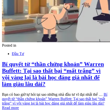
Posted in
Đầu Tư
Bí quyết từ “thần chứng khoán” Warren
Buffett: Tại sao thất bại “mất trắng” vì
vội vàng lại là bài học đáng giá nhất để
làm giàu lâu dài?
Bạn có bao giờ tự hỏi tại sao những nhà đầu tư vĩ đại nhất thế …
Bí
quyết từ “thần chứng khoán” Warren Buffett: Tại sao thất bại “mất
trắng” vì vội vàng lại là bài học đáng giá nhất để làm giàu lâu dài?
Read more