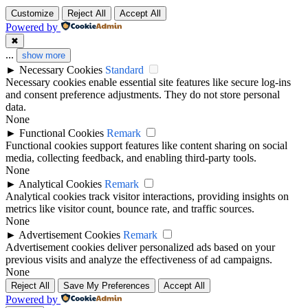
Customize
Reject All
Accept All
Powered by
✖
...
show more
►
Necessary Cookies
Standard
Necessary cookies enable essential site features like secure log-ins
and consent preference adjustments. They do not store personal
data.
None
►
Functional Cookies
Remark
Functional cookies support features like content sharing on social
media, collecting feedback, and enabling third-party tools.
None
►
Analytical Cookies
Remark
Analytical cookies track visitor interactions, providing insights on
metrics like visitor count, bounce rate, and traffic sources.
None
►
Advertisement Cookies
Remark
Advertisement cookies deliver personalized ads based on your
previous visits and analyze the effectiveness of ad campaigns.
None
Reject All
Save My Preferences
Accept All
Powered by