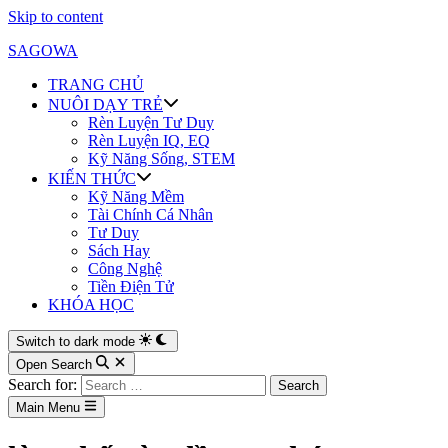
Skip to content
SAGOWA
TRANG CHỦ
NUÔI DẠY TRẺ
Rèn Luyện Tư Duy
Rèn Luyện IQ, EQ
Kỹ Năng Sống, STEM
KIẾN THỨC
Kỹ Năng Mềm
Tài Chính Cá Nhân
Tư Duy
Sách Hay
Công Nghệ
Tiền Điện Tử
KHÓA HỌC
Switch to dark mode
Open Search
Search for:
Main Menu