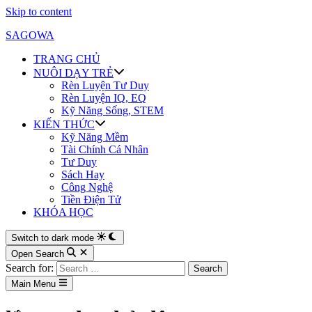
Skip to content
SAGOWA
TRANG CHỦ
NUÔI DẠY TRẺ
Rèn Luyện Tư Duy
Rèn Luyện IQ, EQ
Kỹ Năng Sống, STEM
KIẾN THỨC
Kỹ Năng Mềm
Tài Chính Cá Nhân
Tư Duy
Sách Hay
Công Nghệ
Tiền Điện Tử
KHÓA HỌC
Switch to dark mode
Open Search
Search for:
Main Menu