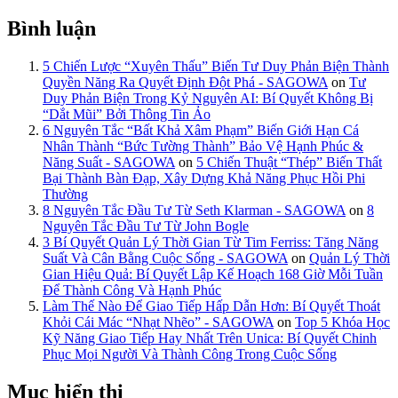
Bình luận
5 Chiến Lược “Xuyên Thấu” Biến Tư Duy Phản Biện Thành
Quyền Năng Ra Quyết Định Đột Phá - SAGOWA
on
Tư
Duy Phản Biện Trong Kỷ Nguyên AI: Bí Quyết Không Bị
“Dắt Mũi” Bởi Thông Tin Ảo
6 Nguyên Tắc “Bất Khả Xâm Phạm” Biến Giới Hạn Cá
Nhân Thành “Bức Tường Thành” Bảo Vệ Hạnh Phúc &
Năng Suất - SAGOWA
on
5 Chiến Thuật “Thép” Biến Thất
Bại Thành Bàn Đạp, Xây Dựng Khả Năng Phục Hồi Phi
Thường
8 Nguyên Tắc Đầu Tư Từ Seth Klarman - SAGOWA
on
8
Nguyên Tắc Đầu Tư Từ John Bogle
3 Bí Quyết Quản Lý Thời Gian Từ Tim Ferriss: Tăng Năng
Suất Và Cân Bằng Cuộc Sống - SAGOWA
on
Quản Lý Thời
Gian Hiệu Quả: Bí Quyết Lập Kế Hoạch 168 Giờ Mỗi Tuần
Để Thành Công Và Hạnh Phúc
Làm Thế Nào Để Giao Tiếp Hấp Dẫn Hơn: Bí Quyết Thoát
Khỏi Cái Mác “Nhạt Nhẽo” - SAGOWA
on
Top 5 Khóa Học
Kỹ Năng Giao Tiếp Hay Nhất Trên Unica: Bí Quyết Chinh
Phục Mọi Người Và Thành Công Trong Cuộc Sống
Mục hiển thị