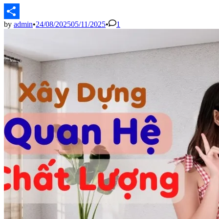
by
admin
•
24/08/2025
05/11/2025
•
1
Share