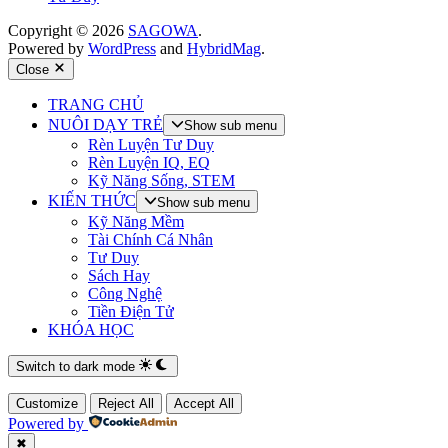
Copyright © 2026
SAGOWA
.
Powered by
WordPress
and
HybridMag
.
Close
TRANG CHỦ
NUÔI DẠY TRẺ
Show sub menu
Rèn Luyện Tư Duy
Rèn Luyện IQ, EQ
Kỹ Năng Sống, STEM
KIẾN THỨC
Show sub menu
Kỹ Năng Mềm
Tài Chính Cá Nhân
Tư Duy
Sách Hay
Công Nghệ
Tiền Điện Tử
KHÓA HỌC
Switch to dark mode
Customize
Reject All
Accept All
Powered by
✖