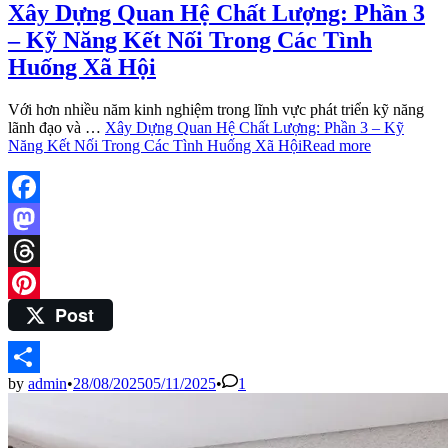
Xây Dựng Quan Hệ Chất Lượng: Phần 3
– Kỹ Năng Kết Nối Trong Các Tình
Huống Xã Hội
Với hơn nhiều năm kinh nghiệm trong lĩnh vực phát triển kỹ năng
lãnh đạo và …
Xây Dựng Quan Hệ Chất Lượng: Phần 3 – Kỹ
Năng Kết Nối Trong Các Tình Huống Xã Hội
Read more
Facebook
Mastodon
Threads
Post
Pinterest
by
admin
•
28/08/2025
05/11/2025
•
1
Share