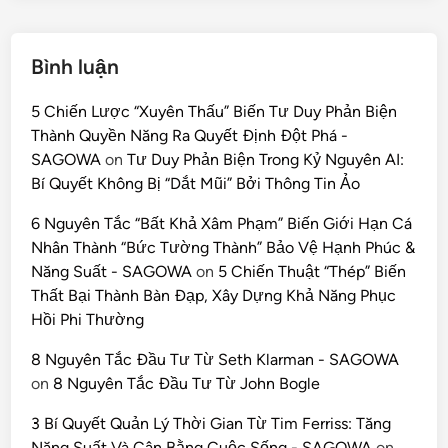
Bình luận
5 Chiến Lược “Xuyên Thấu” Biến Tư Duy Phản Biện
Thành Quyền Năng Ra Quyết Định Đột Phá -
SAGOWA
on
Tư Duy Phản Biện Trong Kỷ Nguyên AI:
Bí Quyết Không Bị “Dắt Mũi” Bởi Thông Tin Ảo
6 Nguyên Tắc “Bất Khả Xâm Phạm” Biến Giới Hạn Cá
Nhân Thành “Bức Tường Thành” Bảo Vệ Hạnh Phúc &
Năng Suất - SAGOWA
on
5 Chiến Thuật “Thép” Biến
Thất Bại Thành Bàn Đạp, Xây Dựng Khả Năng Phục
Hồi Phi Thường
8 Nguyên Tắc Đầu Tư Từ Seth Klarman - SAGOWA
on
8 Nguyên Tắc Đầu Tư Từ John Bogle
3 Bí Quyết Quản Lý Thời Gian Từ Tim Ferriss: Tăng
Năng Suất Và Cân Bằng Cuộc Sống - SAGOWA
on