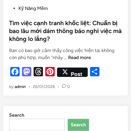
Kỹ Năng Mềm
Tìm việc cạnh tranh khốc liệt: Chuẩn bị
bao lâu mới dám thông báo nghỉ việc mà
không lo lắng?
Bạn có bao giờ cảm thấy công việc hiện tại không
còn phù hợp, muốn “nhảy …
Read more
F
M
T
Pi
S
Post
a
as
hr
nt
h
by
admin
•
26/01/2026
•
0
c
to
e
er
ar
e
d
a
es
e
b
o
d
t
Search
o
n
s
Search
o