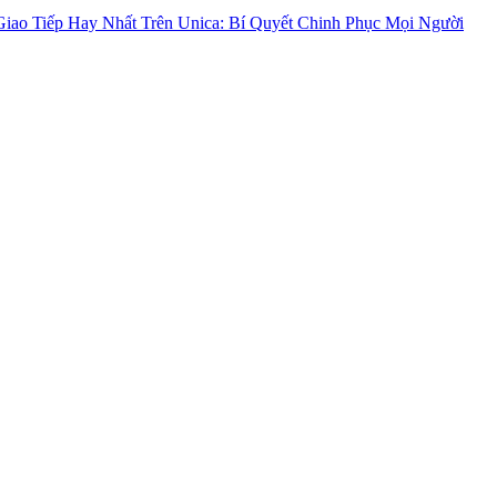
iao Tiếp Hay Nhất Trên Unica: Bí Quyết Chinh Phục Mọi Người