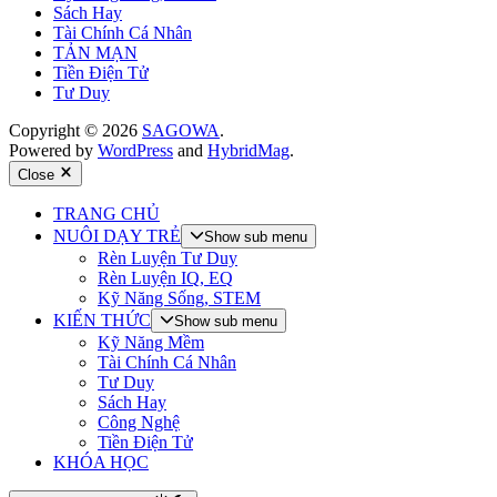
Sách Hay
Tài Chính Cá Nhân
TẢN MẠN
Tiền Điện Tử
Tư Duy
Copyright © 2026
SAGOWA
.
Powered by
WordPress
and
HybridMag
.
Close
TRANG CHỦ
NUÔI DẠY TRẺ
Show sub menu
Rèn Luyện Tư Duy
Rèn Luyện IQ, EQ
Kỹ Năng Sống, STEM
KIẾN THỨC
Show sub menu
Kỹ Năng Mềm
Tài Chính Cá Nhân
Tư Duy
Sách Hay
Công Nghệ
Tiền Điện Tử
KHÓA HỌC