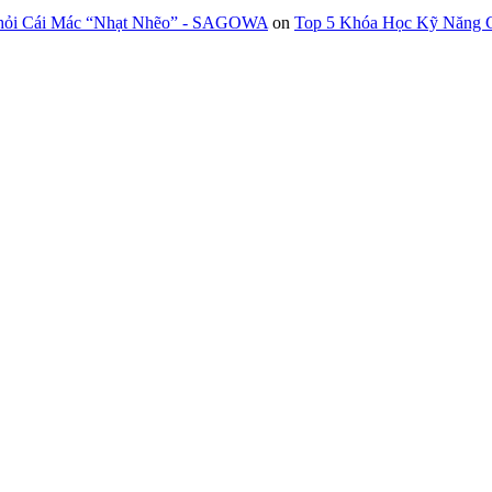
Khỏi Cái Mác “Nhạt Nhẽo” - SAGOWA
on
Top 5 Khóa Học Kỹ Năng G