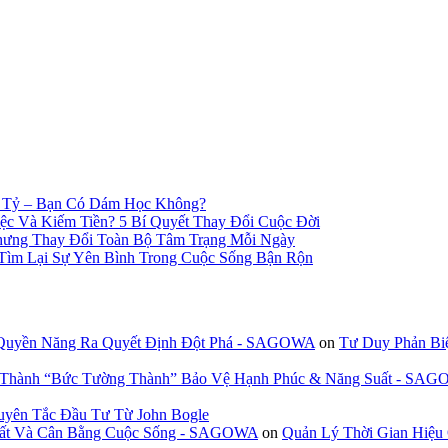
n Tỷ – Bạn Có Dám Học Không?
c Và Kiếm Tiền? 5 Bí Quyết Thay Đổi Cuộc Đời
hưng Thay Đổi Toàn Bộ Tâm Trạng Mỗi Ngày
 Tìm Lại Sự Yên Bình Trong Cuộc Sống Bận Rộn
 Quyền Năng Ra Quyết Định Đột Phá - SAGOWA
on
Tư Duy Phản Bi
n Thành “Bức Tường Thành” Bảo Vệ Hạnh Phúc & Năng Suất - SA
uyên Tắc Đầu Tư Từ John Bogle
 Suất Và Cân Bằng Cuộc Sống - SAGOWA
on
Quản Lý Thời Gian Hiệu