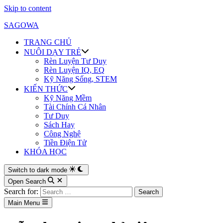
Skip to content
SAGOWA
TRANG CHỦ
NUÔI DẠY TRẺ
Rèn Luyện Tư Duy
Rèn Luyện IQ, EQ
Kỹ Năng Sống, STEM
KIẾN THỨC
Kỹ Năng Mềm
Tài Chính Cá Nhân
Tư Duy
Sách Hay
Công Nghệ
Tiền Điện Tử
KHÓA HỌC
Switch to dark mode
Open Search
Search for:
Main Menu