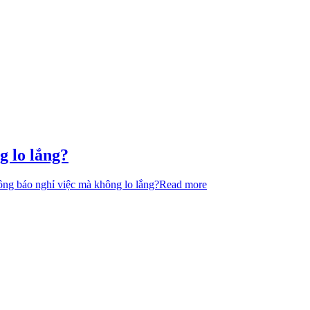
g lo lắng?
hông báo nghỉ việc mà không lo lắng?
Read more