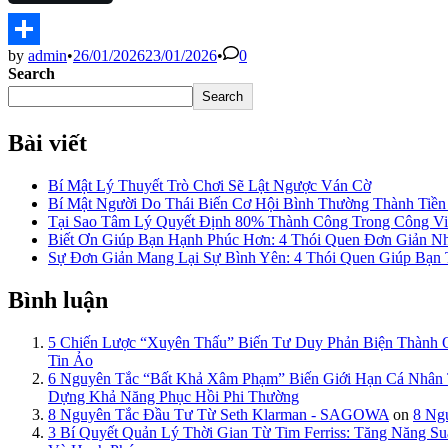
by
admin
•
26/01/2026
23/01/2026
•
0
Share
Search
Search
Bài viết
Bí Mật Lý Thuyết Trò Chơi Sẽ Lật Ngược Ván Cờ
Bí Mật Người Do Thái Biến Cơ Hội Bình Thường Thành Tiề
Tại Sao Tâm Lý Quyết Định 80% Thành Công Trong Công Việ
Biết Ơn Giúp Bạn Hạnh Phúc Hơn: 4 Thói Quen Đơn Giản N
Sự Đơn Giản Mang Lại Sự Bình Yên: 4 Thói Quen Giúp Bạn
Bình luận
5 Chiến Lược “Xuyên Thấu” Biến Tư Duy Phản Biện Thành
Tin Ảo
6 Nguyên Tắc “Bất Khả Xâm Phạm” Biến Giới Hạn Cá Nhâ
Dựng Khả Năng Phục Hồi Phi Thường
8 Nguyên Tắc Đầu Tư Từ Seth Klarman - SAGOWA
on
8 Ng
3 Bí Quyết Quản Lý Thời Gian Từ Tim Ferriss: Tăng Năng