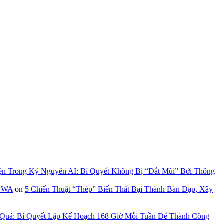
ện Trong Kỷ Nguyên AI: Bí Quyết Không Bị “Dắt Mũi” Bởi Thông
GOWA
on
5 Chiến Thuật “Thép” Biến Thất Bại Thành Bàn Đạp, Xây
 Quả: Bí Quyết Lập Kế Hoạch 168 Giờ Mỗi Tuần Để Thành Công