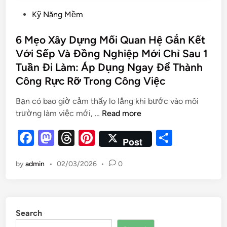
Kỹ Năng Mềm
6 Mẹo Xây Dựng Mối Quan Hệ Gắn Kết
Với Sếp Và Đồng Nghiệp Mới Chỉ Sau 1
Tuần Đi Làm: Áp Dụng Ngay Để Thành
Công Rực Rỡ Trong Công Việc
Bạn có bao giờ cảm thấy lo lắng khi bước vào môi
trường làm việc mới, …
Read more
F
M
T
Pi
S
Post
a
as
hr
nt
h
by
admin
•
02/03/2026
•
0
c
to
e
er
ar
e
d
a
es
e
b
o
d
t
Search
o
n
s