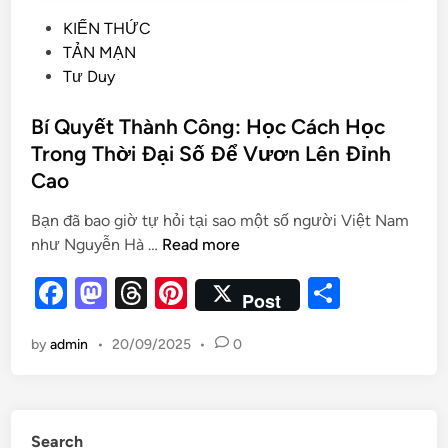
KIẾN THỨC
TẢN MẠN
Tư Duy
Bí Quyết Thành Công: Học Cách Học
Trong Thời Đại Số Để Vươn Lên Đỉnh
Cao
Bạn đã bao giờ tự hỏi tại sao một số người Việt Nam
như Nguyễn Hà …
Read more
F
M
T
Pi
S
Post
a
as
hr
nt
h
by
admin
•
20/09/2025
•
0
c
to
e
er
ar
e
d
a
es
e
b
o
d
t
Search