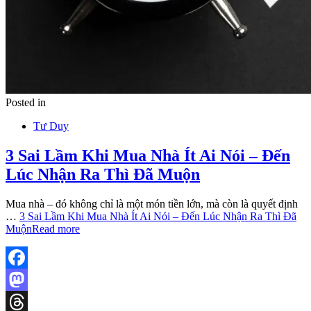
Posted in
Tư Duy
3 Sai Lầm Khi Mua Nhà Ít Ai Nói – Đến
Lúc Nhận Ra Thì Đã Muộn
Mua nhà – đó không chỉ là một món tiền lớn, mà còn là quyết định
…
3 Sai Lầm Khi Mua Nhà Ít Ai Nói – Đến Lúc Nhận Ra Thì Đã
Muộn
Read more
Facebook
Mastodon