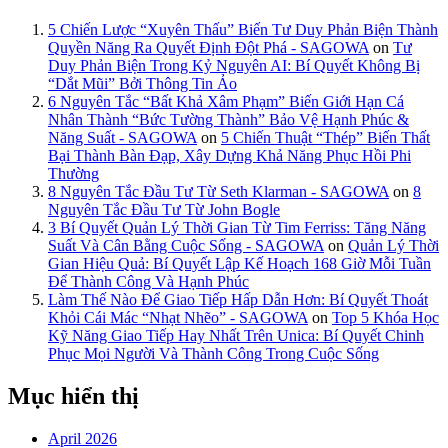
5 Chiến Lược “Xuyên Thấu” Biến Tư Duy Phản Biện Thành
Quyền Năng Ra Quyết Định Đột Phá - SAGOWA
on
Tư
Duy Phản Biện Trong Kỷ Nguyên AI: Bí Quyết Không Bị
“Dắt Mũi” Bởi Thông Tin Ảo
6 Nguyên Tắc “Bất Khả Xâm Phạm” Biến Giới Hạn Cá
Nhân Thành “Bức Tường Thành” Bảo Vệ Hạnh Phúc &
Năng Suất - SAGOWA
on
5 Chiến Thuật “Thép” Biến Thất
Bại Thành Bàn Đạp, Xây Dựng Khả Năng Phục Hồi Phi
Thường
8 Nguyên Tắc Đầu Tư Từ Seth Klarman - SAGOWA
on
8
Nguyên Tắc Đầu Tư Từ John Bogle
3 Bí Quyết Quản Lý Thời Gian Từ Tim Ferriss: Tăng Năng
Suất Và Cân Bằng Cuộc Sống - SAGOWA
on
Quản Lý Thời
Gian Hiệu Quả: Bí Quyết Lập Kế Hoạch 168 Giờ Mỗi Tuần
Để Thành Công Và Hạnh Phúc
Làm Thế Nào Để Giao Tiếp Hấp Dẫn Hơn: Bí Quyết Thoát
Khỏi Cái Mác “Nhạt Nhẽo” - SAGOWA
on
Top 5 Khóa Học
Kỹ Năng Giao Tiếp Hay Nhất Trên Unica: Bí Quyết Chinh
Phục Mọi Người Và Thành Công Trong Cuộc Sống
Mục hiển thị
April 2026