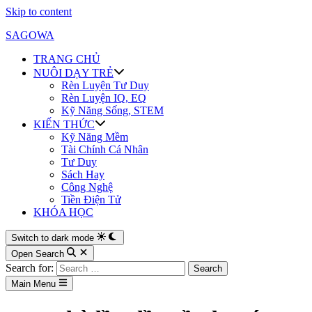
Skip to content
SAGOWA
TRANG CHỦ
NUÔI DẠY TRẺ
Rèn Luyện Tư Duy
Rèn Luyện IQ, EQ
Kỹ Năng Sống, STEM
KIẾN THỨC
Kỹ Năng Mềm
Tài Chính Cá Nhân
Tư Duy
Sách Hay
Công Nghệ
Tiền Điện Tử
KHÓA HỌC
Switch to dark mode
Open Search
Search for:
Main Menu