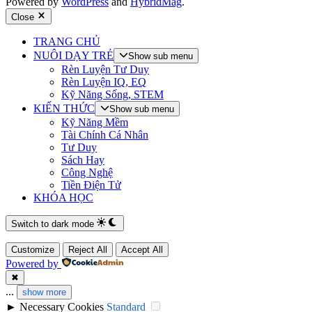
Powered by
WordPress
and
HybridMag
.
Close
TRANG CHỦ
NUÔI DẠY TRẺ
Show sub menu
Rèn Luyện Tư Duy
Rèn Luyện IQ, EQ
Kỹ Năng Sống, STEM
KIẾN THỨC
Show sub menu
Kỹ Năng Mềm
Tài Chính Cá Nhân
Tư Duy
Sách Hay
Công Nghệ
Tiền Điện Tử
KHÓA HỌC
Switch to dark mode
Customize
Reject All
Accept All
Powered by
✖
...
show more
►
Necessary Cookies
Standard