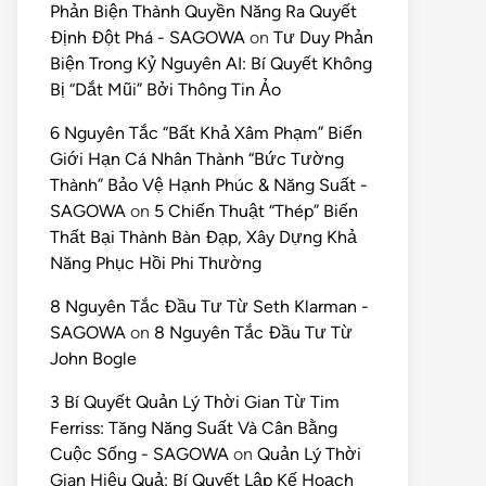
Phản Biện Thành Quyền Năng Ra Quyết
Định Đột Phá - SAGOWA
on
Tư Duy Phản
Biện Trong Kỷ Nguyên AI: Bí Quyết Không
Bị “Dắt Mũi” Bởi Thông Tin Ảo
6 Nguyên Tắc “Bất Khả Xâm Phạm” Biến
Giới Hạn Cá Nhân Thành “Bức Tường
Thành” Bảo Vệ Hạnh Phúc & Năng Suất -
SAGOWA
on
5 Chiến Thuật “Thép” Biến
Thất Bại Thành Bàn Đạp, Xây Dựng Khả
Năng Phục Hồi Phi Thường
8 Nguyên Tắc Đầu Tư Từ Seth Klarman -
SAGOWA
on
8 Nguyên Tắc Đầu Tư Từ
John Bogle
3 Bí Quyết Quản Lý Thời Gian Từ Tim
Ferriss: Tăng Năng Suất Và Cân Bằng
Cuộc Sống - SAGOWA
on
Quản Lý Thời
Gian Hiệu Quả: Bí Quyết Lập Kế Hoạch