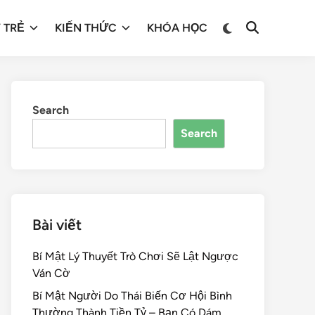
 TRẺ
KIẾN THỨC
KHÓA HỌC
Search
Search
Bài viết
Bí Mật Lý Thuyết Trò Chơi Sẽ Lật Ngược
Ván Cờ
Bí Mật Người Do Thái Biến Cơ Hội Bình
Thường Thành Tiền Tỷ – Bạn Có Dám