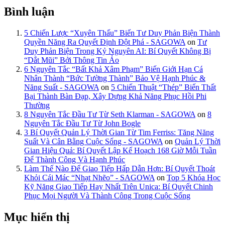
Bình luận
5 Chiến Lược “Xuyên Thấu” Biến Tư Duy Phản Biện Thành
Quyền Năng Ra Quyết Định Đột Phá - SAGOWA
on
Tư
Duy Phản Biện Trong Kỷ Nguyên AI: Bí Quyết Không Bị
“Dắt Mũi” Bởi Thông Tin Ảo
6 Nguyên Tắc “Bất Khả Xâm Phạm” Biến Giới Hạn Cá
Nhân Thành “Bức Tường Thành” Bảo Vệ Hạnh Phúc &
Năng Suất - SAGOWA
on
5 Chiến Thuật “Thép” Biến Thất
Bại Thành Bàn Đạp, Xây Dựng Khả Năng Phục Hồi Phi
Thường
8 Nguyên Tắc Đầu Tư Từ Seth Klarman - SAGOWA
on
8
Nguyên Tắc Đầu Tư Từ John Bogle
3 Bí Quyết Quản Lý Thời Gian Từ Tim Ferriss: Tăng Năng
Suất Và Cân Bằng Cuộc Sống - SAGOWA
on
Quản Lý Thời
Gian Hiệu Quả: Bí Quyết Lập Kế Hoạch 168 Giờ Mỗi Tuần
Để Thành Công Và Hạnh Phúc
Làm Thế Nào Để Giao Tiếp Hấp Dẫn Hơn: Bí Quyết Thoát
Khỏi Cái Mác “Nhạt Nhẽo” - SAGOWA
on
Top 5 Khóa Học
Kỹ Năng Giao Tiếp Hay Nhất Trên Unica: Bí Quyết Chinh
Phục Mọi Người Và Thành Công Trong Cuộc Sống
Mục hiển thị