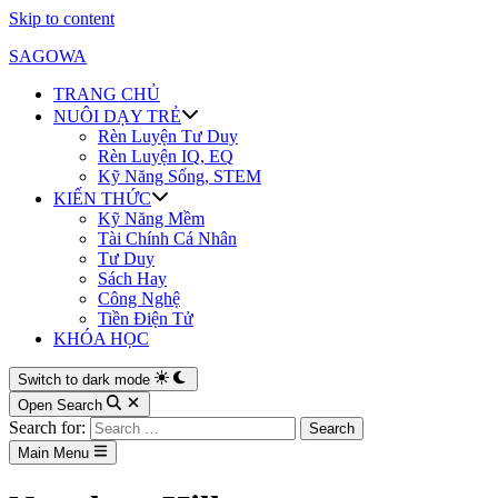
Skip to content
SAGOWA
TRANG CHỦ
NUÔI DẠY TRẺ
Rèn Luyện Tư Duy
Rèn Luyện IQ, EQ
Kỹ Năng Sống, STEM
KIẾN THỨC
Kỹ Năng Mềm
Tài Chính Cá Nhân
Tư Duy
Sách Hay
Công Nghệ
Tiền Điện Tử
KHÓA HỌC
Switch to dark mode
Open Search
Search for:
Main Menu