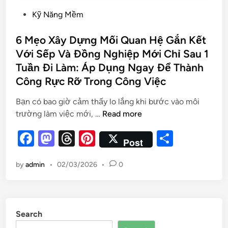
Kỹ Năng Mềm
6 Mẹo Xây Dựng Mối Quan Hệ Gắn Kết
Với Sếp Và Đồng Nghiệp Mới Chỉ Sau 1
Tuần Đi Làm: Áp Dụng Ngay Để Thành
Công Rực Rỡ Trong Công Việc
Bạn có bao giờ cảm thấy lo lắng khi bước vào môi
trường làm việc mới, …
Read more
F
M
T
Pi
S
Post
a
as
hr
nt
h
by
admin
•
02/03/2026
•
0
c
to
e
er
ar
e
d
a
es
e
b
o
d
t
Search
o
n
s