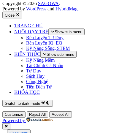
Copyright © 2026
SAGOWA
.
Powered by
WordPress
and
HybridMag
.
Close
TRANG CHỦ
NUÔI DẠY TRẺ
Show sub menu
Rèn Luyện Tư Duy
Rèn Luyện IQ, EQ
Kỹ Năng Sống, STEM
KIẾN THỨC
Show sub menu
Kỹ Năng Mềm
Tài Chính Cá Nhân
Tư Duy
Sách Hay
Công Nghệ
Tiền Điện Tử
KHÓA HỌC
Switch to dark mode
Customize
Reject All
Accept All
Powered by
✖
...
show more