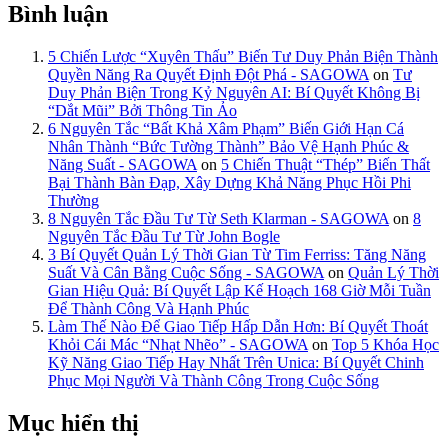
Bình luận
5 Chiến Lược “Xuyên Thấu” Biến Tư Duy Phản Biện Thành
Quyền Năng Ra Quyết Định Đột Phá - SAGOWA
on
Tư
Duy Phản Biện Trong Kỷ Nguyên AI: Bí Quyết Không Bị
“Dắt Mũi” Bởi Thông Tin Ảo
6 Nguyên Tắc “Bất Khả Xâm Phạm” Biến Giới Hạn Cá
Nhân Thành “Bức Tường Thành” Bảo Vệ Hạnh Phúc &
Năng Suất - SAGOWA
on
5 Chiến Thuật “Thép” Biến Thất
Bại Thành Bàn Đạp, Xây Dựng Khả Năng Phục Hồi Phi
Thường
8 Nguyên Tắc Đầu Tư Từ Seth Klarman - SAGOWA
on
8
Nguyên Tắc Đầu Tư Từ John Bogle
3 Bí Quyết Quản Lý Thời Gian Từ Tim Ferriss: Tăng Năng
Suất Và Cân Bằng Cuộc Sống - SAGOWA
on
Quản Lý Thời
Gian Hiệu Quả: Bí Quyết Lập Kế Hoạch 168 Giờ Mỗi Tuần
Để Thành Công Và Hạnh Phúc
Làm Thế Nào Để Giao Tiếp Hấp Dẫn Hơn: Bí Quyết Thoát
Khỏi Cái Mác “Nhạt Nhẽo” - SAGOWA
on
Top 5 Khóa Học
Kỹ Năng Giao Tiếp Hay Nhất Trên Unica: Bí Quyết Chinh
Phục Mọi Người Và Thành Công Trong Cuộc Sống
Mục hiển thị