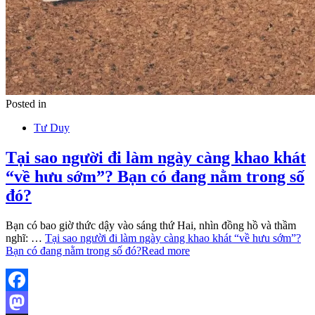
Posted in
Tư Duy
Tại sao người đi làm ngày càng khao khát
“về hưu sớm”? Bạn có đang nằm trong số
đó?
Bạn có bao giờ thức dậy vào sáng thứ Hai, nhìn đồng hồ và thầm
nghĩ: …
Tại sao người đi làm ngày càng khao khát “về hưu sớm”?
Bạn có đang nằm trong số đó?
Read more
Facebook