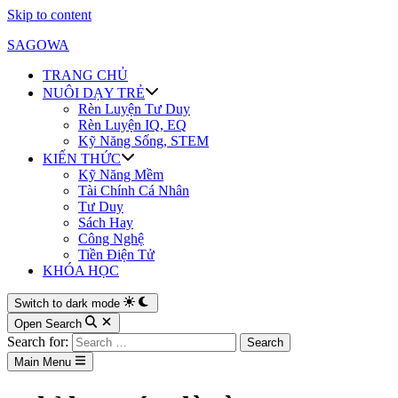
Skip to content
SAGOWA
TRANG CHỦ
NUÔI DẠY TRẺ
Rèn Luyện Tư Duy
Rèn Luyện IQ, EQ
Kỹ Năng Sống, STEM
KIẾN THỨC
Kỹ Năng Mềm
Tài Chính Cá Nhân
Tư Duy
Sách Hay
Công Nghệ
Tiền Điện Tử
KHÓA HỌC
Switch to dark mode
Open Search
Search for:
Main Menu