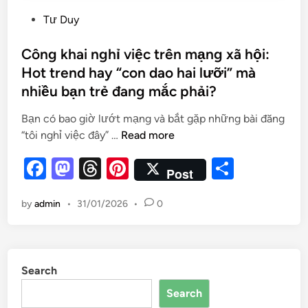
Tư Duy
Công khai nghỉ việc trên mạng xã hội:
Hot trend hay “con dao hai lưỡi” mà
nhiều bạn trẻ đang mắc phải?
Bạn có bao giờ lướt mạng và bắt gặp những bài đăng
“tôi nghỉ việc đây” …
Read more
F
M
T
Pi
S
Post
a
as
hr
nt
h
by
admin
•
31/01/2026
•
0
c
to
e
er
ar
e
d
a
es
e
b
o
d
t
Search
o
n
s
Search
o