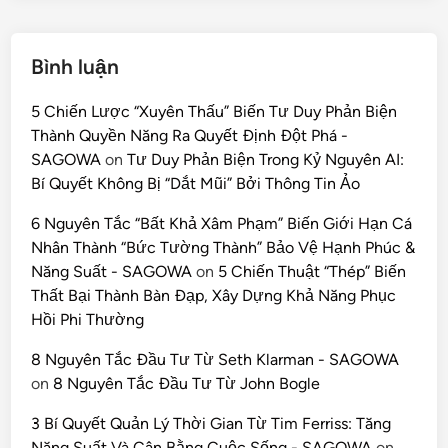
Bình luận
5 Chiến Lược “Xuyên Thấu” Biến Tư Duy Phản Biện
Thành Quyền Năng Ra Quyết Định Đột Phá -
SAGOWA
on
Tư Duy Phản Biện Trong Kỷ Nguyên AI:
Bí Quyết Không Bị “Dắt Mũi” Bởi Thông Tin Ảo
6 Nguyên Tắc “Bất Khả Xâm Phạm” Biến Giới Hạn Cá
Nhân Thành “Bức Tường Thành” Bảo Vệ Hạnh Phúc &
Năng Suất - SAGOWA
on
5 Chiến Thuật “Thép” Biến
Thất Bại Thành Bàn Đạp, Xây Dựng Khả Năng Phục
Hồi Phi Thường
8 Nguyên Tắc Đầu Tư Từ Seth Klarman - SAGOWA
on
8 Nguyên Tắc Đầu Tư Từ John Bogle
3 Bí Quyết Quản Lý Thời Gian Từ Tim Ferriss: Tăng
Năng Suất Và Cân Bằng Cuộc Sống - SAGOWA
on