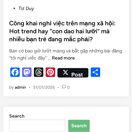
Tư Duy
Công khai nghỉ việc trên mạng xã hội:
Hot trend hay “con dao hai lưỡi” mà
nhiều bạn trẻ đang mắc phải?
Bạn có bao giờ lướt mạng và bắt gặp những bài đăng
“tôi nghỉ việc đây” …
Read more
F
M
T
Pi
S
Post
a
as
hr
nt
h
by
admin
•
31/01/2026
•
0
c
to
e
er
ar
e
d
a
es
e
b
o
d
t
Search
o
n
s
Search
o