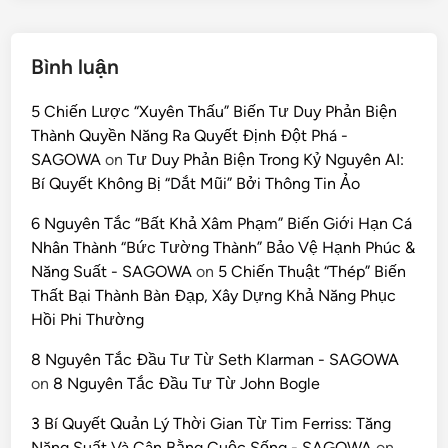
Bình luận
5 Chiến Lược “Xuyên Thấu” Biến Tư Duy Phản Biện
Thành Quyền Năng Ra Quyết Định Đột Phá -
SAGOWA
on
Tư Duy Phản Biện Trong Kỷ Nguyên AI:
Bí Quyết Không Bị “Dắt Mũi” Bởi Thông Tin Ảo
6 Nguyên Tắc “Bất Khả Xâm Phạm” Biến Giới Hạn Cá
Nhân Thành “Bức Tường Thành” Bảo Vệ Hạnh Phúc &
Năng Suất - SAGOWA
on
5 Chiến Thuật “Thép” Biến
Thất Bại Thành Bàn Đạp, Xây Dựng Khả Năng Phục
Hồi Phi Thường
8 Nguyên Tắc Đầu Tư Từ Seth Klarman - SAGOWA
on
8 Nguyên Tắc Đầu Tư Từ John Bogle
3 Bí Quyết Quản Lý Thời Gian Từ Tim Ferriss: Tăng
Năng Suất Và Cân Bằng Cuộc Sống - SAGOWA
on