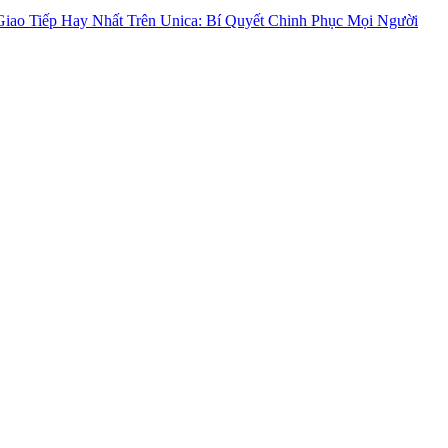
iao Tiếp Hay Nhất Trên Unica: Bí Quyết Chinh Phục Mọi Người