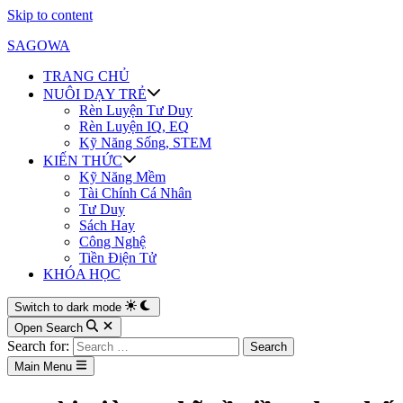
Skip to content
SAGOWA
TRANG CHỦ
NUÔI DẠY TRẺ
Rèn Luyện Tư Duy
Rèn Luyện IQ, EQ
Kỹ Năng Sống, STEM
KIẾN THỨC
Kỹ Năng Mềm
Tài Chính Cá Nhân
Tư Duy
Sách Hay
Công Nghệ
Tiền Điện Tử
KHÓA HỌC
Switch to dark mode
Open Search
Search for:
Main Menu