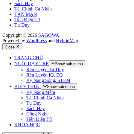
Sách Hay
Tài Chính Cá Nhân
TẢN MẠN
Tiền Điện Tử
Tư Duy
Copyright © 2026
SAGOWA
.
Powered by
WordPress
and
HybridMag
.
Close
TRANG CHỦ
NUÔI DẠY TRẺ
Show sub menu
Rèn Luyện Tư Duy
Rèn Luyện IQ, EQ
Kỹ Năng Sống, STEM
KIẾN THỨC
Show sub menu
Kỹ Năng Mềm
Tài Chính Cá Nhân
Tư Duy
Sách Hay
Công Nghệ
Tiền Điện Tử
KHÓA HỌC