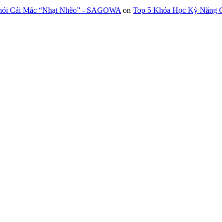
Khỏi Cái Mác “Nhạt Nhẽo” - SAGOWA
on
Top 5 Khóa Học Kỹ Năng G