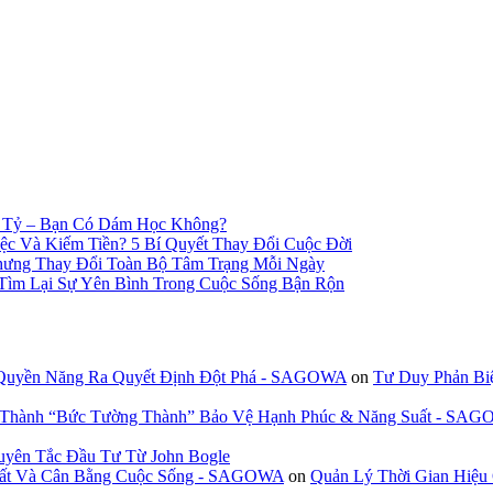
n Tỷ – Bạn Có Dám Học Không?
c Và Kiếm Tiền? 5 Bí Quyết Thay Đổi Cuộc Đời
hưng Thay Đổi Toàn Bộ Tâm Trạng Mỗi Ngày
 Tìm Lại Sự Yên Bình Trong Cuộc Sống Bận Rộn
 Quyền Năng Ra Quyết Định Đột Phá - SAGOWA
on
Tư Duy Phản Bi
n Thành “Bức Tường Thành” Bảo Vệ Hạnh Phúc & Năng Suất - SA
uyên Tắc Đầu Tư Từ John Bogle
 Suất Và Cân Bằng Cuộc Sống - SAGOWA
on
Quản Lý Thời Gian Hiệu