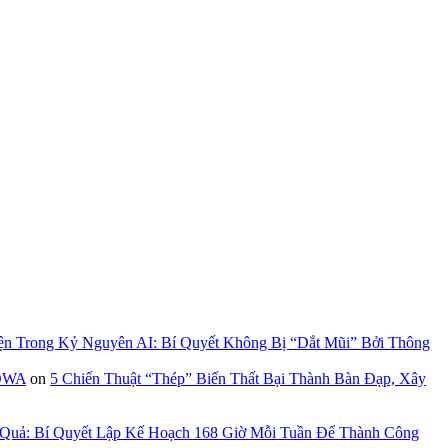
ện Trong Kỷ Nguyên AI: Bí Quyết Không Bị “Dắt Mũi” Bởi Thông
GOWA
on
5 Chiến Thuật “Thép” Biến Thất Bại Thành Bàn Đạp, Xây
 Quả: Bí Quyết Lập Kế Hoạch 168 Giờ Mỗi Tuần Để Thành Công