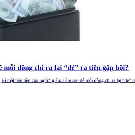
 mỗi đồng chi ra lại “đẻ” ra tiền gấp bội?
…
Bí mật tiêu tiền của người giàu: Làm sao để mỗi đồng chi ra lại “đẻ” r