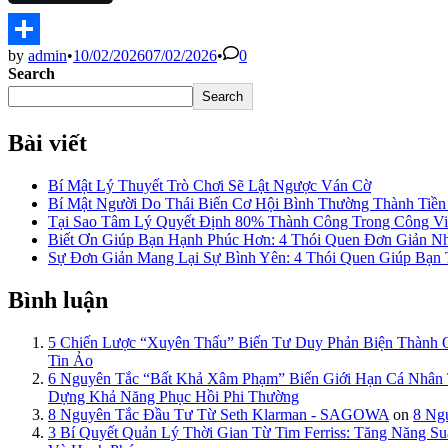
by
admin
•
10/02/2026
07/02/2026
•
0
Share
Search
Search
Bài viết
Bí Mật Lý Thuyết Trò Chơi Sẽ Lật Ngược Ván Cờ
Bí Mật Người Do Thái Biến Cơ Hội Bình Thường Thành Tiề
Tại Sao Tâm Lý Quyết Định 80% Thành Công Trong Công Việ
Biết Ơn Giúp Bạn Hạnh Phúc Hơn: 4 Thói Quen Đơn Giản N
Sự Đơn Giản Mang Lại Sự Bình Yên: 4 Thói Quen Giúp Bạn
Bình luận
5 Chiến Lược “Xuyên Thấu” Biến Tư Duy Phản Biện Thành
Tin Ảo
6 Nguyên Tắc “Bất Khả Xâm Phạm” Biến Giới Hạn Cá Nhâ
Dựng Khả Năng Phục Hồi Phi Thường
8 Nguyên Tắc Đầu Tư Từ Seth Klarman - SAGOWA
on
8 Ng
3 Bí Quyết Quản Lý Thời Gian Từ Tim Ferriss: Tăng Năng