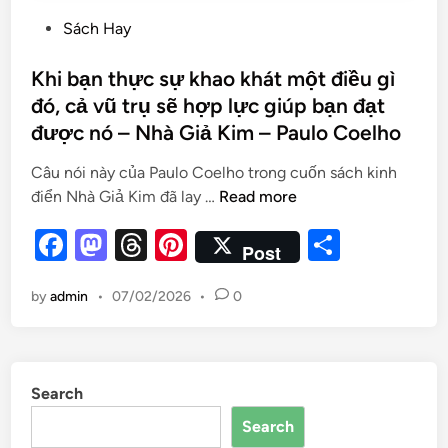
Sách Hay
Khi bạn thực sự khao khát một điều gì
đó, cả vũ trụ sẽ hợp lực giúp bạn đạt
được nó – Nhà Giả Kim – Paulo Coelho
Câu nói này của Paulo Coelho trong cuốn sách kinh
điển Nhà Giả Kim đã lay …
Read more
F
M
T
Pi
S
Post
a
as
hr
nt
h
by
admin
•
07/02/2026
•
0
c
to
e
er
ar
e
d
a
es
e
b
o
d
t
Search
o
n
s
Search
o