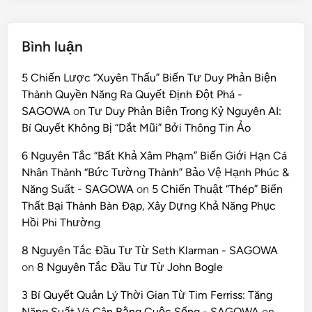
Bình luận
5 Chiến Lược “Xuyên Thấu” Biến Tư Duy Phản Biện
Thành Quyền Năng Ra Quyết Định Đột Phá -
SAGOWA
on
Tư Duy Phản Biện Trong Kỷ Nguyên AI:
Bí Quyết Không Bị “Dắt Mũi” Bởi Thông Tin Ảo
6 Nguyên Tắc “Bất Khả Xâm Phạm” Biến Giới Hạn Cá
Nhân Thành “Bức Tường Thành” Bảo Vệ Hạnh Phúc &
Năng Suất - SAGOWA
on
5 Chiến Thuật “Thép” Biến
Thất Bại Thành Bàn Đạp, Xây Dựng Khả Năng Phục
Hồi Phi Thường
8 Nguyên Tắc Đầu Tư Từ Seth Klarman - SAGOWA
on
8 Nguyên Tắc Đầu Tư Từ John Bogle
3 Bí Quyết Quản Lý Thời Gian Từ Tim Ferriss: Tăng
Năng Suất Và Cân Bằng Cuộc Sống - SAGOWA
on