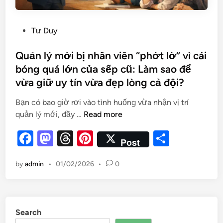
Tư Duy
Quản lý mới bị nhân viên “phớt lờ” vì cái
bóng quá lớn của sếp cũ: Làm sao để
vừa giữ uy tín vừa đẹp lòng cả đội?
Bạn có bao giờ rơi vào tình huống vừa nhận vị trí
quản lý mới, đầy …
Read more
F
M
T
Pi
S
Post
a
as
hr
nt
h
by
admin
•
01/02/2026
•
0
c
to
e
er
ar
e
d
a
es
e
b
o
d
t
Search
o
n
s