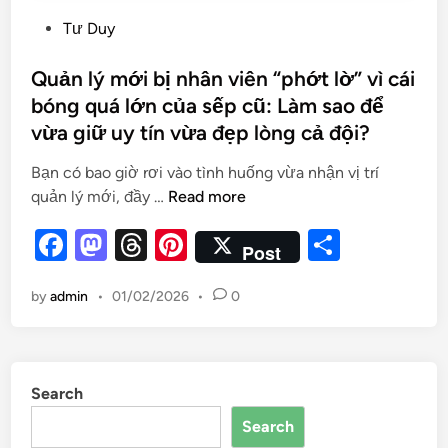
Tư Duy
Quản lý mới bị nhân viên “phớt lờ” vì cái
bóng quá lớn của sếp cũ: Làm sao để
vừa giữ uy tín vừa đẹp lòng cả đội?
Bạn có bao giờ rơi vào tình huống vừa nhận vị trí
quản lý mới, đầy …
Read more
F
M
T
Pi
S
Post
a
as
hr
nt
h
by
admin
•
01/02/2026
•
0
c
to
e
er
ar
e
d
a
es
e
b
o
d
t
Search
o
n
s
Search
o