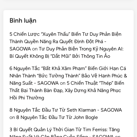
Bình luận
5 Chiến Lược “Xuyên Thấu” Biến Tư Duy Phản Biện
Thành Quyền Năng Ra Quyết Định Đột Phá -
SAGOWA
on
Tư Duy Phản Biện Trong Kỷ Nguyên AI:
Bí Quyết Không Bị “Dắt Mũi” Bởi Thông Tin Ảo
6 Nguyên Tắc “Bất Khả Xâm Phạm” Biến Giới Hạn Cá
Nhân Thành “Bức Tường Thành” Bảo Vệ Hạnh Phúc &
Năng Suất - SAGOWA
on
5 Chiến Thuật “Thép” Biến
Thất Bại Thành Bàn Đạp, Xây Dựng Khả Năng Phục
Hồi Phi Thường
8 Nguyên Tắc Đầu Tư Từ Seth Klarman - SAGOWA
on
8 Nguyên Tắc Đầu Tư Từ John Bogle
3 Bí Quyết Quản Lý Thời Gian Từ Tim Ferriss: Tăng
Năng Suất Và Cân Bằng Cuộc Sống - SAGOWA
on