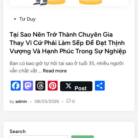
Tư Duy
Tại Sao Nên Trở Thành Chuyên Gia
Thay Vì Cứ Phải Làm Sếp Để Đạt Thịnh
Vượng Và Hạnh Phúc Trong Sự Nghiệp
Bạn có bao giờ tự hỏi tại sao ở tuổi 35, nhiều người
vẫn chật vật …
Read more
F
M
T
Pi
S
Post
a
as
hr
nt
h
by
admin
•
08/03/2026
•
0
c
to
e
er
ar
e
d
a
es
e
b
o
d
t
Search
o
n
s