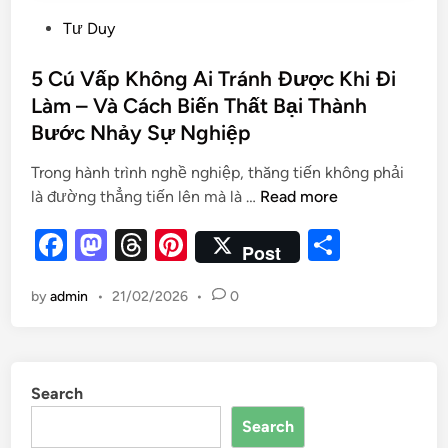
Tư Duy
5 Cú Vấp Không Ai Tránh Được Khi Đi
Làm – Và Cách Biến Thất Bại Thành
Bước Nhảy Sự Nghiệp
Trong hành trình nghề nghiệp, thăng tiến không phải
là đường thẳng tiến lên mà là …
Read more
F
M
T
Pi
S
Post
a
as
hr
nt
h
by
admin
•
21/02/2026
•
0
c
to
e
er
ar
e
d
a
es
e
b
o
d
t
Search
o
n
s
Search
o