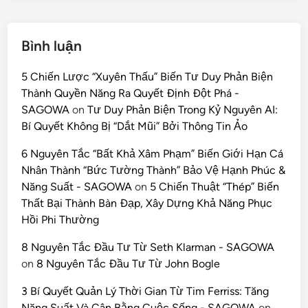
Bình luận
5 Chiến Lược “Xuyên Thấu” Biến Tư Duy Phản Biện
Thành Quyền Năng Ra Quyết Định Đột Phá -
SAGOWA
on
Tư Duy Phản Biện Trong Kỷ Nguyên AI:
Bí Quyết Không Bị “Dắt Mũi” Bởi Thông Tin Ảo
6 Nguyên Tắc “Bất Khả Xâm Phạm” Biến Giới Hạn Cá
Nhân Thành “Bức Tường Thành” Bảo Vệ Hạnh Phúc &
Năng Suất - SAGOWA
on
5 Chiến Thuật “Thép” Biến
Thất Bại Thành Bàn Đạp, Xây Dựng Khả Năng Phục
Hồi Phi Thường
8 Nguyên Tắc Đầu Tư Từ Seth Klarman - SAGOWA
on
8 Nguyên Tắc Đầu Tư Từ John Bogle
3 Bí Quyết Quản Lý Thời Gian Từ Tim Ferriss: Tăng
Năng Suất Và Cân Bằng Cuộc Sống - SAGOWA
on