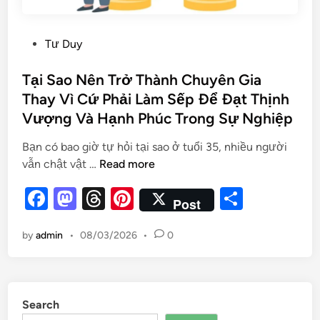
Tư Duy
Tại Sao Nên Trở Thành Chuyên Gia
Thay Vì Cứ Phải Làm Sếp Để Đạt Thịnh
Vượng Và Hạnh Phúc Trong Sự Nghiệp
Bạn có bao giờ tự hỏi tại sao ở tuổi 35, nhiều người
vẫn chật vật …
Read more
F
M
T
Pi
S
Post
a
as
hr
nt
h
by
admin
•
08/03/2026
•
0
c
to
e
er
ar
e
d
a
es
e
b
o
d
t
Search
o
n
s