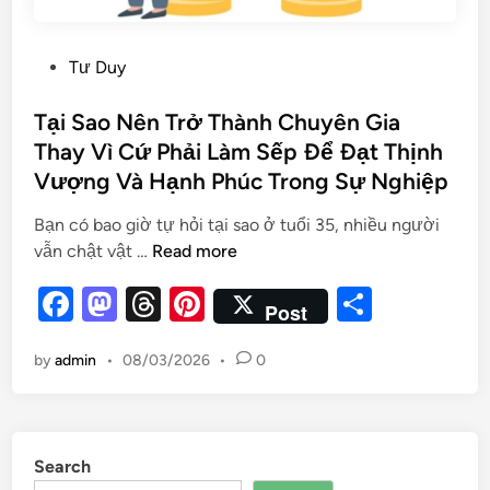
Tư Duy
Tại Sao Nên Trở Thành Chuyên Gia
Thay Vì Cứ Phải Làm Sếp Để Đạt Thịnh
Vượng Và Hạnh Phúc Trong Sự Nghiệp
Bạn có bao giờ tự hỏi tại sao ở tuổi 35, nhiều người
vẫn chật vật …
Read more
F
M
T
Pi
S
Post
a
as
hr
nt
h
by
admin
•
08/03/2026
•
0
c
to
e
er
ar
e
d
a
es
e
b
o
d
t
Search
o
n
s