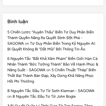
Bình luận
5 Chiến Lược “Xuyên Thấu” Biến Tư Duy Phản Biện
Thành Quyền Năng Ra Quyết Định Đột Phá -
SAGOWA
on
Tư Duy Phản Biện Trong Kỷ Nguyên AI:
Bí Quyết Không Bị “Dắt Mũi” Bởi Thông Tin Ảo
6 Nguyên Tắc “Bất Khả Xâm Phạm” Biến Giới Hạn Cá
Nhân Thành “Bức Tường Thành” Bảo Vệ Hạnh Phúc &
Năng Suất - SAGOWA
on
5 Chiến Thuật “Thép” Biến
Thất Bại Thành Bàn Đạp, Xây Dựng Khả Năng Phục
Hồi Phi Thường
8 Nguyên Tắc Đầu Tư Từ Seth Klarman - SAGOWA
on
8 Nguyên Tắc Đầu Tư Từ John Bogle
3 Bí Quyết Quản Lý Thời Gian Từ Tim Ferriss: Tăng