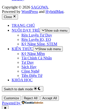
Copyright © 2026
SAGOWA
.
Powered by
WordPress
and
HybridMag
.
Close
TRANG CHỦ
NUÔI DẠY TRẺ
Show sub menu
Rèn Luyện Tư Duy
Rèn Luyện IQ, EQ
Kỹ Năng Sống, STEM
KIẾN THỨC
Show sub menu
Kỹ Năng Mềm
Tài Chính Cá Nhân
Tư Duy
Sách Hay
Công Nghệ
Tiền Điện Tử
KHÓA HỌC
Switch to dark mode
Customize
Reject All
Accept All
Powered by
✖