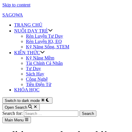
Skip to content
SAGOWA
TRANG CHỦ
NUÔI DẠY TRẺ
Rèn Luyện Tư Duy
Rèn Luyện IQ, EQ
Kỹ Năng Sống, STEM
KIẾN THỨC
Kỹ Năng Mềm
Tài Chính Cá Nhân
Tư Duy
Sách Hay
Công Nghệ
Tiền Điện Tử
KHÓA HỌC
Switch to dark mode
Open Search
Search for:
Main Menu