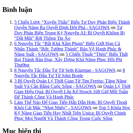
Bình luận
5 Chiến Lược “Xuyên Thấu” Biến Tư Duy Phản Biện Thành
Quyền Năng Ra Quyết Định Đột Phá - SAGOWA
on
Tư
Duy Phản Biện Trong Kỷ Nguyên AI: Bí Quyết Không Bị
“Dắt Mũi” Bởi Thông Tin Ảo
6 Nguyên Tắc “Bất Khả Xâm Phạm” Biến Giới Hạn Cá
Nhân Thành “Bức Tường Thành” Bảo Vệ Hạnh Phúc &
Năng Suất - SAGOWA
on
5 Chiến Thuật “Thép” Biến Thất
Bại Thành Bàn Đạp, Xây Dựng Khả Năng Phục Hồi Phi
Thường
8 Nguyên Tắc Đầu Tư Từ Seth Klarman - SAGOWA
on
8
Nguyên Tắc Đầu Tư Từ John Bogle
3 Bí Quyết Quản Lý Thời Gian Từ Tim Ferriss: Tăng Năng
Suất Và Cân Bằng Cuộc Sống - SAGOWA
on
Quản Lý Thời
Gian Hiệu Quả: Bí Quyết Lập Kế Hoạch 168 Giờ Mỗi Tuần
Để Thành Công Và Hạnh Phúc
Làm Thế Nào Để Giao Tiếp Hấp Dẫn Hơn: Bí Quyết Thoát
Khỏi Cái Mác “Nhạt Nhẽo” - SAGOWA
on
Top 5 Khóa Học
Kỹ Năng Giao Tiếp Hay Nhất Trên Unica: Bí Quyết Chinh
Phục Mọi Người Và Thành Công Trong Cuộc Sống
Mục hiển thị