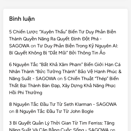
Bình luận
5 Chiến Lược “Xuyên Thấu” Biến Tư Duy Phản Biện
Thành Quyền Năng Ra Quyết Định Đột Phá -
SAGOWA
on
Tư Duy Phản Biện Trong Kỷ Nguyên AI:
Bí Quyết Không Bị “Dắt Mũi” Bởi Thông Tin Ảo
6 Nguyên Tắc “Bất Khả Xâm Phạm” Biến Giới Hạn Cá
Nhân Thành “Bức Tường Thành” Bảo Vệ Hạnh Phúc &
Năng Suất - SAGOWA
on
5 Chiến Thuật “Thép” Biến
Thất Bại Thành Bàn Đạp, Xây Dựng Khả Năng Phục
Hồi Phi Thường
8 Nguyên Tắc Đầu Tư Từ Seth Klarman - SAGOWA
on
8 Nguyên Tắc Đầu Tư Từ John Bogle
3 Bí Quyết Quản Lý Thời Gian Từ Tim Ferriss: Tăng
Năng Suất Và Cân Bằng Cuộc Sống - SAGOWA
on