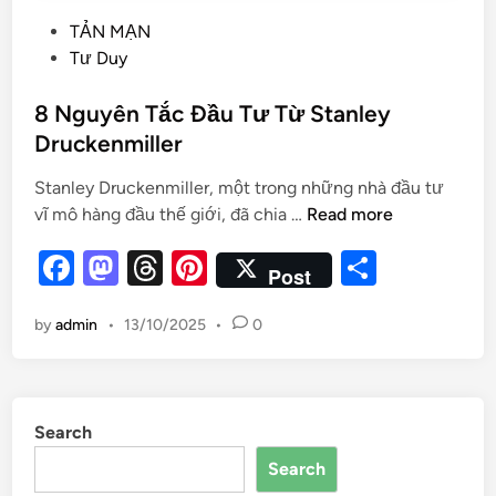
TẢN MẠN
Tư Duy
8 Nguyên Tắc Đầu Tư Từ Stanley
Druckenmiller
Stanley Druckenmiller, một trong những nhà đầu tư
vĩ mô hàng đầu thế giới, đã chia …
Read more
F
M
T
Pi
S
Post
a
as
hr
nt
h
by
admin
•
13/10/2025
•
0
c
to
e
er
ar
e
d
a
es
e
b
o
d
t
Search
o
n
s
Search
o