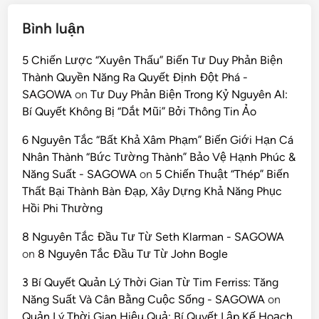
Bình luận
5 Chiến Lược “Xuyên Thấu” Biến Tư Duy Phản Biện
Thành Quyền Năng Ra Quyết Định Đột Phá -
SAGOWA
on
Tư Duy Phản Biện Trong Kỷ Nguyên AI:
Bí Quyết Không Bị “Dắt Mũi” Bởi Thông Tin Ảo
6 Nguyên Tắc “Bất Khả Xâm Phạm” Biến Giới Hạn Cá
Nhân Thành “Bức Tường Thành” Bảo Vệ Hạnh Phúc &
Năng Suất - SAGOWA
on
5 Chiến Thuật “Thép” Biến
Thất Bại Thành Bàn Đạp, Xây Dựng Khả Năng Phục
Hồi Phi Thường
8 Nguyên Tắc Đầu Tư Từ Seth Klarman - SAGOWA
on
8 Nguyên Tắc Đầu Tư Từ John Bogle
3 Bí Quyết Quản Lý Thời Gian Từ Tim Ferriss: Tăng
Năng Suất Và Cân Bằng Cuộc Sống - SAGOWA
on
Quản Lý Thời Gian Hiệu Quả: Bí Quyết Lập Kế Hoạch