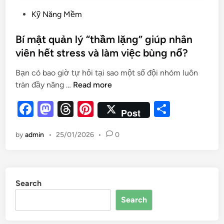
Kỹ Năng Mềm
Bí mật quản lý “thầm lặng” giúp nhân
viên hết stress và làm việc bùng nổ?
Bạn có bao giờ tự hỏi tại sao một số đội nhóm luôn
tràn đầy năng …
Read more
F
M
T
Pi
S
Post
a
as
hr
nt
h
by
admin
•
25/01/2026
•
0
c
to
e
er
ar
e
d
a
es
e
b
o
d
t
Search
o
n
s
Search
o
k