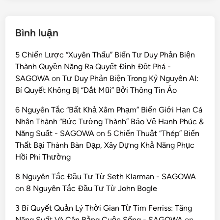
Bình luận
5 Chiến Lược “Xuyên Thấu” Biến Tư Duy Phản Biện
Thành Quyền Năng Ra Quyết Định Đột Phá -
SAGOWA
on
Tư Duy Phản Biện Trong Kỷ Nguyên AI:
Bí Quyết Không Bị “Dắt Mũi” Bởi Thông Tin Ảo
6 Nguyên Tắc “Bất Khả Xâm Phạm” Biến Giới Hạn Cá
Nhân Thành “Bức Tường Thành” Bảo Vệ Hạnh Phúc &
Năng Suất - SAGOWA
on
5 Chiến Thuật “Thép” Biến
Thất Bại Thành Bàn Đạp, Xây Dựng Khả Năng Phục
Hồi Phi Thường
8 Nguyên Tắc Đầu Tư Từ Seth Klarman - SAGOWA
on
8 Nguyên Tắc Đầu Tư Từ John Bogle
3 Bí Quyết Quản Lý Thời Gian Từ Tim Ferriss: Tăng
Năng Suất Và Cân Bằng Cuộc Sống - SAGOWA
on