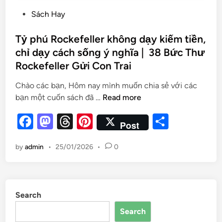
Sách Hay
Tỷ phú Rockefeller không dạy kiếm tiền,
chỉ dạy cách sống ý nghĩa | 38 Bức Thư
Rockefeller Gửi Con Trai
Chào các bạn, Hôm nay mình muốn chia sẻ với các
bạn một cuốn sách đã …
Read more
F
M
T
Pi
S
Post
a
as
hr
nt
h
by
admin
•
25/01/2026
•
0
c
to
e
er
ar
e
d
a
es
e
b
o
d
t
Search
o
n
s
Search
o