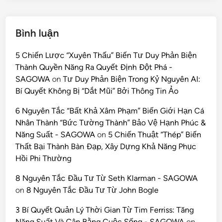
Bình luận
5 Chiến Lược “Xuyên Thấu” Biến Tư Duy Phản Biện
Thành Quyền Năng Ra Quyết Định Đột Phá -
SAGOWA
on
Tư Duy Phản Biện Trong Kỷ Nguyên AI:
Bí Quyết Không Bị “Dắt Mũi” Bởi Thông Tin Ảo
6 Nguyên Tắc “Bất Khả Xâm Phạm” Biến Giới Hạn Cá
Nhân Thành “Bức Tường Thành” Bảo Vệ Hạnh Phúc &
Năng Suất - SAGOWA
on
5 Chiến Thuật “Thép” Biến
Thất Bại Thành Bàn Đạp, Xây Dựng Khả Năng Phục
Hồi Phi Thường
8 Nguyên Tắc Đầu Tư Từ Seth Klarman - SAGOWA
on
8 Nguyên Tắc Đầu Tư Từ John Bogle
3 Bí Quyết Quản Lý Thời Gian Từ Tim Ferriss: Tăng
Năng Suất Và Cân Bằng Cuộc Sống - SAGOWA
on