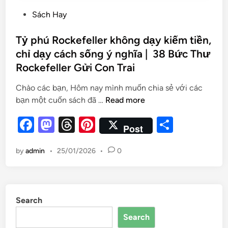
Sách Hay
Tỷ phú Rockefeller không dạy kiếm tiền,
chỉ dạy cách sống ý nghĩa | 38 Bức Thư
Rockefeller Gửi Con Trai
Chào các bạn, Hôm nay mình muốn chia sẻ với các
bạn một cuốn sách đã …
Read more
F
M
T
Pi
S
Post
a
as
hr
nt
h
by
admin
•
25/01/2026
•
0
c
to
e
er
ar
e
d
a
es
e
b
o
d
t
Search
o
n
s
Search
o