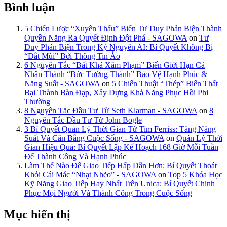
Bình luận
5 Chiến Lược “Xuyên Thấu” Biến Tư Duy Phản Biện Thành
Quyền Năng Ra Quyết Định Đột Phá - SAGOWA
on
Tư
Duy Phản Biện Trong Kỷ Nguyên AI: Bí Quyết Không Bị
“Dắt Mũi” Bởi Thông Tin Ảo
6 Nguyên Tắc “Bất Khả Xâm Phạm” Biến Giới Hạn Cá
Nhân Thành “Bức Tường Thành” Bảo Vệ Hạnh Phúc &
Năng Suất - SAGOWA
on
5 Chiến Thuật “Thép” Biến Thất
Bại Thành Bàn Đạp, Xây Dựng Khả Năng Phục Hồi Phi
Thường
8 Nguyên Tắc Đầu Tư Từ Seth Klarman - SAGOWA
on
8
Nguyên Tắc Đầu Tư Từ John Bogle
3 Bí Quyết Quản Lý Thời Gian Từ Tim Ferriss: Tăng Năng
Suất Và Cân Bằng Cuộc Sống - SAGOWA
on
Quản Lý Thời
Gian Hiệu Quả: Bí Quyết Lập Kế Hoạch 168 Giờ Mỗi Tuần
Để Thành Công Và Hạnh Phúc
Làm Thế Nào Để Giao Tiếp Hấp Dẫn Hơn: Bí Quyết Thoát
Khỏi Cái Mác “Nhạt Nhẽo” - SAGOWA
on
Top 5 Khóa Học
Kỹ Năng Giao Tiếp Hay Nhất Trên Unica: Bí Quyết Chinh
Phục Mọi Người Và Thành Công Trong Cuộc Sống
Mục hiển thị