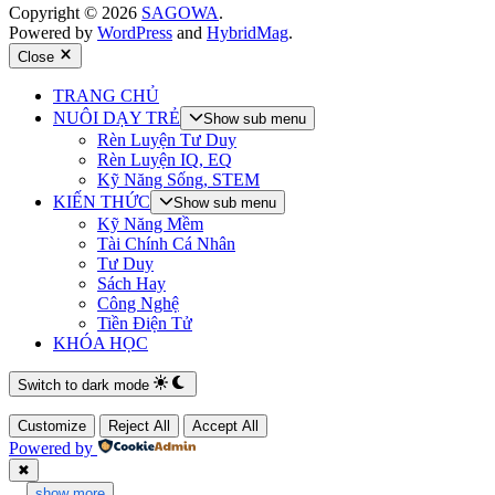
Copyright © 2026
SAGOWA
.
Powered by
WordPress
and
HybridMag
.
Close
TRANG CHỦ
NUÔI DẠY TRẺ
Show sub menu
Rèn Luyện Tư Duy
Rèn Luyện IQ, EQ
Kỹ Năng Sống, STEM
KIẾN THỨC
Show sub menu
Kỹ Năng Mềm
Tài Chính Cá Nhân
Tư Duy
Sách Hay
Công Nghệ
Tiền Điện Tử
KHÓA HỌC
Switch to dark mode
Customize
Reject All
Accept All
Powered by
✖
...
show more