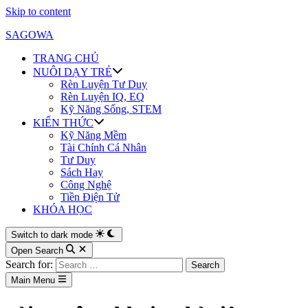
Skip to content
SAGOWA
TRANG CHỦ
NUÔI DẠY TRẺ
Rèn Luyện Tư Duy
Rèn Luyện IQ, EQ
Kỹ Năng Sống, STEM
KIẾN THỨC
Kỹ Năng Mềm
Tài Chính Cá Nhân
Tư Duy
Sách Hay
Công Nghệ
Tiền Điện Tử
KHÓA HỌC
Switch to dark mode
Open Search
Search for:
Main Menu