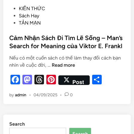
KIẾN THỨC
Sách Hay
TẢN MẠN
Cảm Nhận Sách Đi Tìm Lẽ Sống – Man’s
Search for Meaning của Viktor E. Frankl
Nếu có một cuốn sách có thể làm thay đổi cách bạn
nhìn về cuộc đời, …
Read more
F
M
T
Pi
S
Post
a
as
hr
nt
h
by
admin
•
04/09/2025
•
0
c
to
e
er
ar
e
d
a
es
e
b
o
d
t
Search
o
n
s
Search