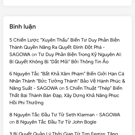
Bình luận
5 Chiến Lược “Xuyên Thấu” Biến Tư Duy Phản Biện
Thành Quyền Năng Ra Quyết Định Đột Phá -
SAGOWA
on
Tư Duy Phản Biện Trong Kỷ Nguyên AI:
Bí Quyết Không Bị “Dắt Mũi” Bởi Thông Tin Ảo
6 Nguyên Tắc “Bất Khả Xâm Phạm” Biến Giới Hạn Cá
Nhân Thành “Bức Tường Thành” Bảo Vệ Hạnh Phúc &
Năng Suất - SAGOWA
on
5 Chiến Thuật “Thép” Biến
Thất Bại Thành Bàn Đạp, Xây Dựng Khả Năng Phục
Hồi Phi Thường
8 Nguyên Tắc Đầu Tư Từ Seth Klarman - SAGOWA
on
8 Nguyên Tắc Đầu Tư Từ John Bogle
3 Bí Quyết Quản Lý Thời Gian Từ Tim Ferriss: Tăng