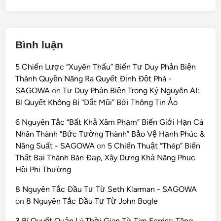
Bình luận
5 Chiến Lược “Xuyên Thấu” Biến Tư Duy Phản Biện
Thành Quyền Năng Ra Quyết Định Đột Phá -
SAGOWA
on
Tư Duy Phản Biện Trong Kỷ Nguyên AI:
Bí Quyết Không Bị “Dắt Mũi” Bởi Thông Tin Ảo
6 Nguyên Tắc “Bất Khả Xâm Phạm” Biến Giới Hạn Cá
Nhân Thành “Bức Tường Thành” Bảo Vệ Hạnh Phúc &
Năng Suất - SAGOWA
on
5 Chiến Thuật “Thép” Biến
Thất Bại Thành Bàn Đạp, Xây Dựng Khả Năng Phục
Hồi Phi Thường
8 Nguyên Tắc Đầu Tư Từ Seth Klarman - SAGOWA
on
8 Nguyên Tắc Đầu Tư Từ John Bogle
3 Bí Quyết Quản Lý Thời Gian Từ Tim Ferriss: Tăng