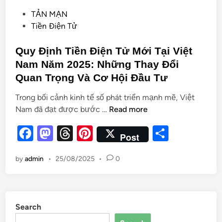
TẢN MẠN
Tiền Điện Tử
Quy Định Tiền Điện Tử Mới Tại Việt
Nam Năm 2025: Những Thay Đổi
Quan Trọng Và Cơ Hội Đầu Tư
Trong bối cảnh kinh tế số phát triển mạnh mẽ, Việt
Nam đã đạt được bước …
Read more
F
M
T
Pi
S
Post
a
as
hr
nt
h
by
admin
•
25/08/2025
•
0
c
to
e
er
ar
e
d
a
es
e
b
o
d
t
Search
o
n
s