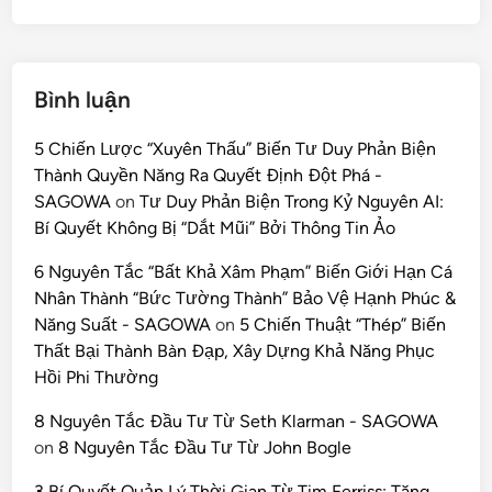
Bình luận
5 Chiến Lược “Xuyên Thấu” Biến Tư Duy Phản Biện
Thành Quyền Năng Ra Quyết Định Đột Phá -
SAGOWA
on
Tư Duy Phản Biện Trong Kỷ Nguyên AI:
Bí Quyết Không Bị “Dắt Mũi” Bởi Thông Tin Ảo
6 Nguyên Tắc “Bất Khả Xâm Phạm” Biến Giới Hạn Cá
Nhân Thành “Bức Tường Thành” Bảo Vệ Hạnh Phúc &
Năng Suất - SAGOWA
on
5 Chiến Thuật “Thép” Biến
Thất Bại Thành Bàn Đạp, Xây Dựng Khả Năng Phục
Hồi Phi Thường
8 Nguyên Tắc Đầu Tư Từ Seth Klarman - SAGOWA
on
8 Nguyên Tắc Đầu Tư Từ John Bogle
3 Bí Quyết Quản Lý Thời Gian Từ Tim Ferriss: Tăng