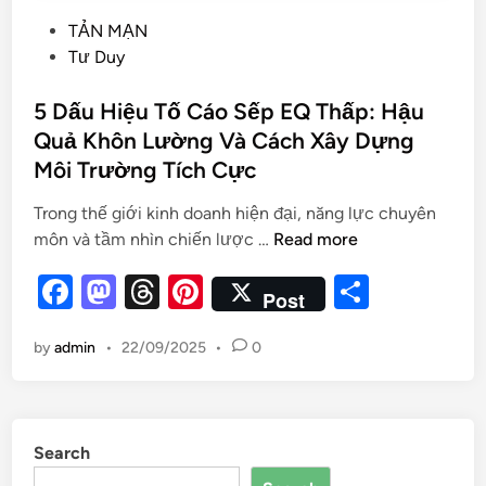
TẢN MẠN
Tư Duy
5 Dấu Hiệu Tố Cáo Sếp EQ Thấp: Hậu
Quả Khôn Lường Và Cách Xây Dựng
Môi Trường Tích Cực
Trong thế giới kinh doanh hiện đại, năng lực chuyên
môn và tầm nhìn chiến lược …
Read more
F
M
T
Pi
S
Post
a
as
hr
nt
h
by
admin
•
22/09/2025
•
0
c
to
e
er
ar
e
d
a
es
e
b
o
d
t
Search
o
n
s