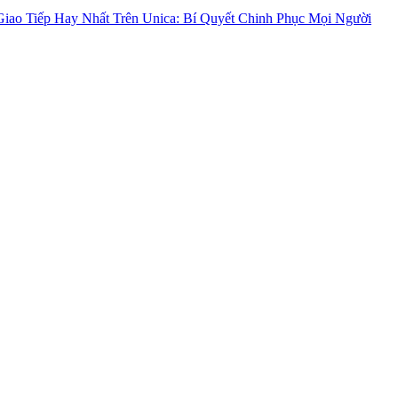
iao Tiếp Hay Nhất Trên Unica: Bí Quyết Chinh Phục Mọi Người