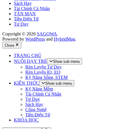
Sách Hay
Tài Chính Cá Nhân
TẢN MẠN
Tiền Điện Tử
Tư Duy
Copyright © 2026
SAGOWA
.
Powered by
WordPress
and
HybridMag
.
Close
TRANG CHỦ
NUÔI DẠY TRẺ
Show sub menu
Rèn Luyện Tư Duy
Rèn Luyện IQ, EQ
Kỹ Năng Sống, STEM
KIẾN THỨC
Show sub menu
Kỹ Năng Mềm
Tài Chính Cá Nhân
Tư Duy
Sách Hay
Công Nghệ
Tiền Điện Tử
KHÓA HỌC