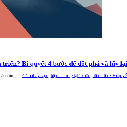
triển? Bí quyết 4 bước để đột phá và lấy lại
y nào cũng …
Cảm thấy sự nghiệp “chững lại” không tiến triển? Bí quyết