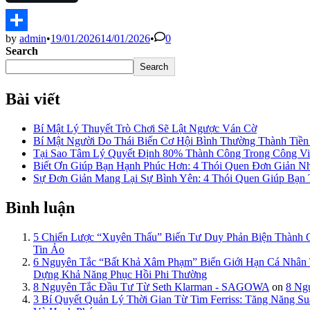
by
admin
•
19/01/2026
14/01/2026
•
0
Share
Search
Search
Bài viết
Bí Mật Lý Thuyết Trò Chơi Sẽ Lật Ngược Ván Cờ
Bí Mật Người Do Thái Biến Cơ Hội Bình Thường Thành Tiề
Tại Sao Tâm Lý Quyết Định 80% Thành Công Trong Công Việ
Biết Ơn Giúp Bạn Hạnh Phúc Hơn: 4 Thói Quen Đơn Giản N
Sự Đơn Giản Mang Lại Sự Bình Yên: 4 Thói Quen Giúp Bạn
Bình luận
5 Chiến Lược “Xuyên Thấu” Biến Tư Duy Phản Biện Thành
Tin Ảo
6 Nguyên Tắc “Bất Khả Xâm Phạm” Biến Giới Hạn Cá Nhâ
Dựng Khả Năng Phục Hồi Phi Thường
8 Nguyên Tắc Đầu Tư Từ Seth Klarman - SAGOWA
on
8 Ng
3 Bí Quyết Quản Lý Thời Gian Từ Tim Ferriss: Tăng Năng