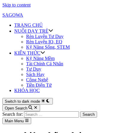
Skip to content
SAGOWA
TRANG CHỦ
NUÔI DẠY TRẺ
Rèn Luyện Tư Duy
Rèn Luyện IQ, EQ
Kỹ Năng Sống, STEM
KIẾN THỨC
Kỹ Năng Mềm
Tài Chính Cá Nhân
Tư Duy
Sách Hay
Công Nghệ
Tiền Điện Tử
KHÓA HỌC
Switch to dark mode
Open Search
Search for:
Main Menu