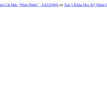
Khỏi Cái Mác “Nhạt Nhẽo” - SAGOWA
on
Top 5 Khóa Học Kỹ Năng G