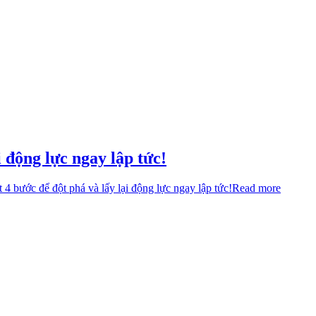
 động lực ngay lập tức!
 4 bước để đột phá và lấy lại động lực ngay lập tức!
Read more