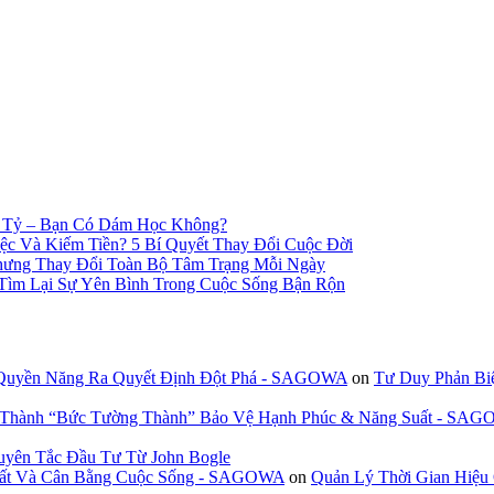
n Tỷ – Bạn Có Dám Học Không?
c Và Kiếm Tiền? 5 Bí Quyết Thay Đổi Cuộc Đời
hưng Thay Đổi Toàn Bộ Tâm Trạng Mỗi Ngày
 Tìm Lại Sự Yên Bình Trong Cuộc Sống Bận Rộn
 Quyền Năng Ra Quyết Định Đột Phá - SAGOWA
on
Tư Duy Phản Bi
n Thành “Bức Tường Thành” Bảo Vệ Hạnh Phúc & Năng Suất - SA
uyên Tắc Đầu Tư Từ John Bogle
 Suất Và Cân Bằng Cuộc Sống - SAGOWA
on
Quản Lý Thời Gian Hiệu