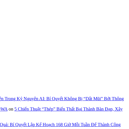
ện Trong Kỷ Nguyên AI: Bí Quyết Không Bị “Dắt Mũi” Bởi Thông
GOWA
on
5 Chiến Thuật “Thép” Biến Thất Bại Thành Bàn Đạp, Xây
 Quả: Bí Quyết Lập Kế Hoạch 168 Giờ Mỗi Tuần Để Thành Công