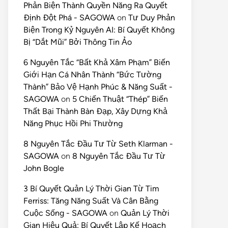
Phản Biện Thành Quyền Năng Ra Quyết
Định Đột Phá - SAGOWA
on
Tư Duy Phản
Biện Trong Kỷ Nguyên AI: Bí Quyết Không
Bị “Dắt Mũi” Bởi Thông Tin Ảo
6 Nguyên Tắc “Bất Khả Xâm Phạm” Biến
Giới Hạn Cá Nhân Thành “Bức Tường
Thành” Bảo Vệ Hạnh Phúc & Năng Suất -
SAGOWA
on
5 Chiến Thuật “Thép” Biến
Thất Bại Thành Bàn Đạp, Xây Dựng Khả
Năng Phục Hồi Phi Thường
8 Nguyên Tắc Đầu Tư Từ Seth Klarman -
SAGOWA
on
8 Nguyên Tắc Đầu Tư Từ
John Bogle
3 Bí Quyết Quản Lý Thời Gian Từ Tim
Ferriss: Tăng Năng Suất Và Cân Bằng
Cuộc Sống - SAGOWA
on
Quản Lý Thời
Gian Hiệu Quả: Bí Quyết Lập Kế Hoạch