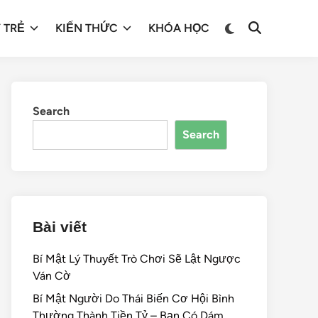
 TRẺ
KIẾN THỨC
KHÓA HỌC
Search
Search
Bài viết
Bí Mật Lý Thuyết Trò Chơi Sẽ Lật Ngược
Ván Cờ
Bí Mật Người Do Thái Biến Cơ Hội Bình
Thường Thành Tiền Tỷ – Bạn Có Dám